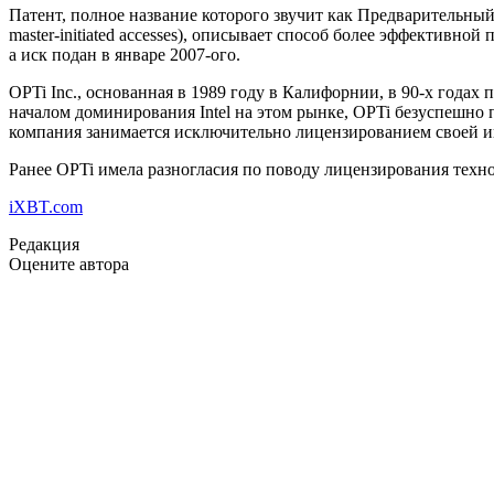
Патент, полное название которого звучит как Предварительный 
master-initiated accesses), описывает способ более эффективн
а иск подан в январе 2007-ого.
OPTi Inc., основанная в 1989 году в Калифорнии, в 90-х года
началом доминирования Intel на этом рынке, OPTi безуспешно 
компания занимается исключительно лицензированием своей ин
Ранее OPTi имела разногласия по поводу лицензирования техно
iXBT.com
Редакция
Оцените автора