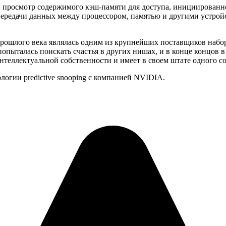
просмотр содержимого кэш-памяти для доступа, инициированного 
ой передачи данных между процессором, памятью и другими устро
х прошлого века являлась одним из крупнейших поставщиков наб
попыталась поискать счастья в других нишах, и в конце концов 
теллектуальной собственности и имеет в своем штате одного с
логии predictive snooping с компанией NVIDIA.