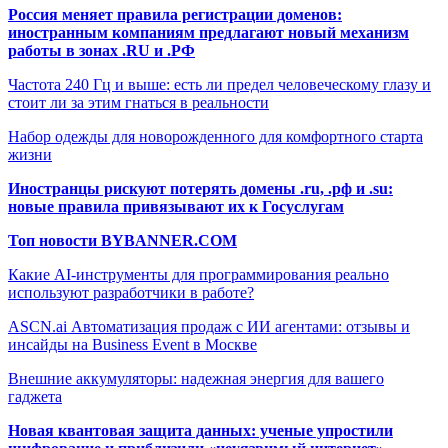
Россия меняет правила регистрации доменов:
иностранным компаниям предлагают новый механизм
работы в зонах .RU и .РФ
Частота 240 Гц и выше: есть ли предел человеческому глазу и
стоит ли за этим гнаться в реальности
Набор одежды для новорожденного для комфортного старта
жизни
Иностранцы рискуют потерять домены .ru, .рф и .su:
новые правила привязывают их к Госуслугам
Топ новости BYBANNER.COM
Какие AI-инструменты для программирования реально
используют разработчики в работе?
ASCN.ai Автоматизация продаж с ИИ агентами: отзывы и
инсайды на Business Event в Москве
Внешние аккумуляторы: надежная энергия для вашего
гаджета
Новая квантовая защита данных: ученые упростили