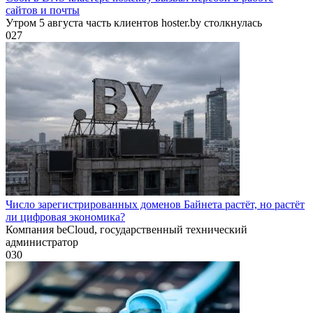
сайтов и почты
Утром 5 августа часть клиентов hoster.by столкнулась
0
27
Число зарегистрированных доменов Байнета растёт, но растёт
ли цифровая экономика?
Компания beCloud, государственный технический
администратор
0
30