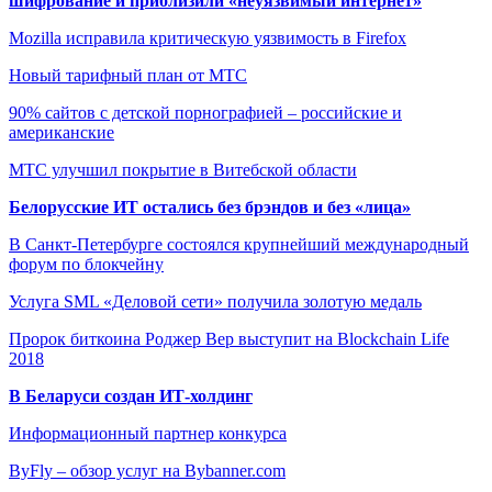
шифрование и приблизили «неуязвимый интернет»
Mozilla исправила критическую уязвимость в Firefox
Новый тарифный план от МТС
90% сайтов с детской порнографией – российские и
американские
МТС улучшил покрытие в Витебской области
Белорусские ИТ остались без брэндов и без «лица»
В Санкт-Петербурге состоялся крупнейший международный
форум по блокчейну
Услуга SML «Деловой сети» получила золотую медаль
Пророк биткоина Роджер Вер выступит на Blockchain Life
2018
В Беларуси создан ИТ-холдинг
Информационный партнер конкурса
ByFly – обзор услуг на Bybanner.com