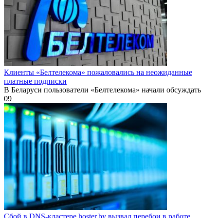
Клиенты «Белтелекома» пожаловались на неожиданные
платные подписки
В Беларуси пользователи «Белтелекома» начали обсуждать
0
9
Сбой в DNS-кластере hoster.by вызвал перебои в работе