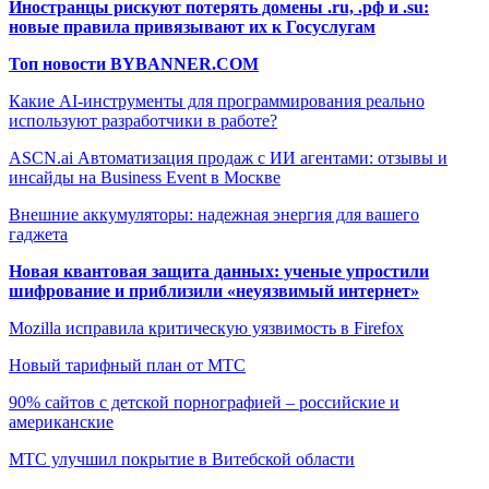
Иностранцы рискуют потерять домены .ru, .рф и .su:
новые правила привязывают их к Госуслугам
Топ новости BYBANNER.COM
Какие AI-инструменты для программирования реально
используют разработчики в работе?
ASCN.ai Автоматизация продаж с ИИ агентами: отзывы и
инсайды на Business Event в Москве
Внешние аккумуляторы: надежная энергия для вашего
гаджета
Новая квантовая защита данных: ученые упростили
шифрование и приблизили «неуязвимый интернет»
Mozilla исправила критическую уязвимость в Firefox
Новый тарифный план от МТС
90% сайтов с детской порнографией – российские и
американские
МТС улучшил покрытие в Витебской области