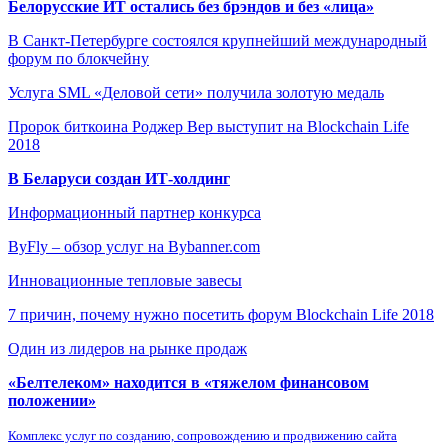
Белорусские ИТ остались без брэндов и без «лица»
В Санкт-Петербурге состоялся крупнейший международный
форум по блокчейну
Услуга SML «Деловой сети» получила золотую медаль
Пророк биткоина Роджер Вер выступит на Blockchain Life
2018
В Беларуси создан ИТ-холдинг
Информационный партнер конкурса
ByFly – обзор услуг на Bybanner.com
Инновационные тепловые завесы
7 причин, почему нужно посетить форум Blockchain Life 2018
Один из лидеров на рынке продаж
«Белтелеком» находится в «тяжелом финансовом
положении»
Комплекс услуг по созданию, сопровождению и продвижению сайта