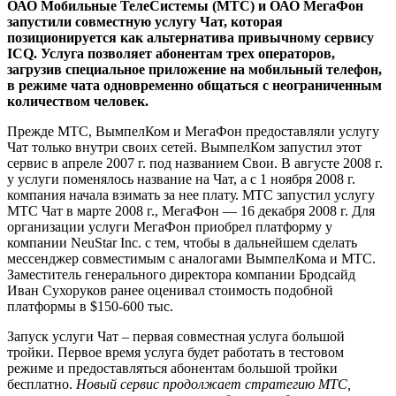
ОАО Мобильные ТелеСистемы (МТС) и ОАО МегаФон
запустили совместную услугу Чат, которая
позиционируется как альтернатива привычному сервису
ICQ. Услуга позволяет абонентам трех операторов,
загрузив специальное приложение на мобильный телефон,
в режиме чата одновременно общаться с неограниченным
количеством человек.
Прежде МТС, ВымпелКом и МегаФон предоставляли услугу
Чат только внутри своих сетей. ВымпелКом запустил этот
сервис в апреле 2007 г. под названием Свои. В августе 2008 г.
у услуги поменялось название на Чат, а с 1 ноября 2008 г.
компания начала взимать за нее плату. МТС запустил услугу
МТС Чат в марте 2008 г., МегаФон — 16 декабря 2008 г. Для
организации услуги МегаФон приобрел платформу у
компании NeuStar Inc. с тем, чтобы в дальнейшем сделать
мессенджер совместимым с аналогами ВымпелКома и МТС.
Заместитель генерального директора компании Бродсайд
Иван Сухоруков ранее оценивал стоимость подобной
платформы в $150-600 тыс.
Запуск услуги Чат – первая совместная услуга большой
тройки. Первое время услуга будет работать в тестовом
режиме и предоставляться абонентам большой тройки
бесплатно.
Новый сервис продолжает стратегию МТС,