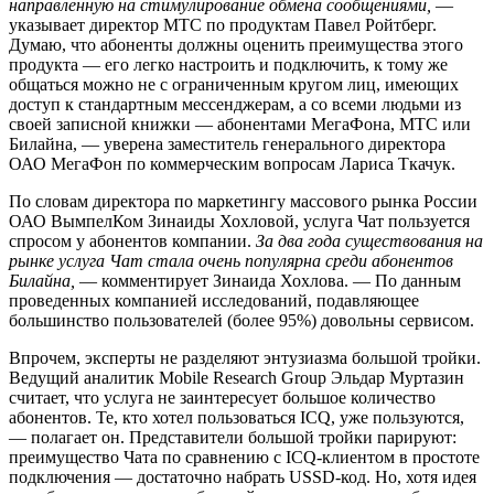
направленную на стимулирование обмена сообщениями,
—
указывает директор МТС по продуктам Павел Ройтберг.
Думаю, что абоненты должны оценить преимущества этого
продукта — его легко настроить и подключить, к тому же
общаться можно не с ограниченным кругом лиц, имеющих
доступ к стандартным мессенджерам, а со всеми людьми из
своей записной книжки — абонентами МегаФона, МТС или
Билайна, — уверена заместитель генерального директора
ОАО МегаФон по коммерческим вопросам Лариса Ткачук.
По словам директора по маркетингу массового рынка России
ОАО ВымпелКом Зинаиды Хохловой, услуга Чат пользуется
спросом у абонентов компании.
За два года существования на
рынке услуга Чат стала очень популярна среди абонентов
Билайна,
— комментирует Зинаида Хохлова. — По данным
проведенных компанией исследований, подавляющее
большинство пользователей (более 95%) довольны сервисом.
Впрочем, эксперты не разделяют энтузиазма большой тройки.
Ведущий аналитик Mobile Research Group Эльдар Муртазин
считает, что услуга не заинтересует большое количество
абонентов. Те, кто хотел пользоваться ICQ, уже пользуются,
— полагает он. Представители большой тройки парируют:
преимущество Чата по сравнению с ICQ-клиентом в простоте
подключения — достаточно набрать USSD-код. Но, хотя идея