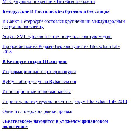
МТС улучшил покрытие в Витебской области
Белорусские ИТ остались без брэндов и без «лица»
В Санкт-Петербурге состоялся крупнейший международный
форум по блокчейну
Услуга SML «Деловой сети» получила золотую медаль
Пророк биткоина Роджер Вер выступит на Blockchain Life
2018
В Беларуси создан ИТ-холдинг
Информационный партнер конкурса
ByFly – обзор услуг на Bybanner.com
Инновационные тепловые завесы
7 причин, почему нужно посетить форум Blockchain Life 2018
Один из лидеров на рынке продаж
«Белтелеком» находится в «тяжелом финансовом
положении»