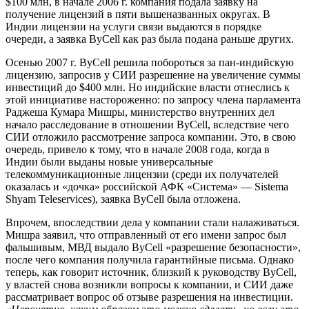
$100 млн, в начале 2006 г. компания подала заявку на
получение лицензий в пяти вышеназванных округах. В
Индии лицензии на услуги связи выдаются в порядке
очереди, а заявка ByCell как раз была подана раньше других.
Осенью 2007 г. ByCell решила побороться за пан-индийскую
лицензию, запросив у СИИ разрешение на увеличение суммы
инвестиций до $400 млн. Но индийские власти отнеслись к
этой инициативе настороженно: по запросу члена парламента
Раджеша Кумара Мишры, министерство внутренних дел
начало расследование в отношении ByCell, вследствие чего
СИИ отложило рассмотрение запроса компании. Это, в свою
очередь, привело к тому, что в начале 2008 года, когда в
Индии были выданы новые универсальные
телекоммуникационные лицензии (среди их получателей
оказалась и «дочка» российской АФК «Система» — Sistema
Shyam Teleservices), заявка ByCell была отложена.
Впрочем, впоследствии дела у компании стали налаживаться.
Мишра заявил, что отправленный от его имени запрос был
фальшивым, МВД выдало ByCell «разрешение безопасности»,
после чего компания получила гарантийные письма. Однако
теперь, как говорит источник, близкий к руководству ByCell,
у властей снова возникли вопросы к компании, и СИИ даже
рассматривает вопрос об отзыве разрешения на инвестиции.