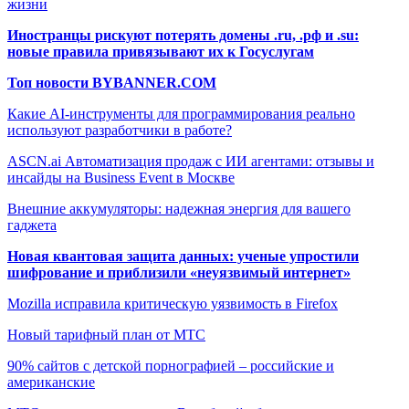
жизни
Иностранцы рискуют потерять домены .ru, .рф и .su:
новые правила привязывают их к Госуслугам
Топ новости BYBANNER.COM
Какие AI-инструменты для программирования реально
используют разработчики в работе?
ASCN.ai Автоматизация продаж с ИИ агентами: отзывы и
инсайды на Business Event в Москве
Внешние аккумуляторы: надежная энергия для вашего
гаджета
Новая квантовая защита данных: ученые упростили
шифрование и приблизили «неуязвимый интернет»
Mozilla исправила критическую уязвимость в Firefox
Новый тарифный план от МТС
90% сайтов с детской порнографией – российские и
американские