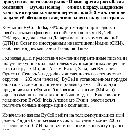
присутствие на сотовом рынке Индии, другая российская
компания — ByCell Holding — близка к краху. Индийские
власти, которым компания перечислила $19 млн, так и не
выдали ей обещанную лицензию на пять округов страны.
Компания ByCell India, 74% акций которой принадлежат
швейцарскому офшору с российскими корнями ByCell
Holdings, подала в суд на Департамент телекоммуникаций
(ДТИ) и Совет по иностранным инвестициям Индии (СИИ),
сообщает индийская газета Economic Times.
Год назад ДТИ предоставил компании гарантийные письма на
получение универсальных телекоммуникационных лицензий
в пяти округах Индии: Ассам, Бихар, Западная Бенгалия,
Орисса и Северо-Запад (общая численность населения этих
округов — 235 млн человек). ByCell в установленном порядке
оплатила стоимость лицензий (общая сумма — $5 млн) и
предоставила требуемые банковские гарантии ($14 млн),
однако сами лицензии так и не были выданы. Как говорит
гендиректор ByCell India Александр Лузин, власти хотят
получить больше информации о компании.
Изначально шансы ByCell выйти на телекоммуникационный
рынок Индии были весьма высоки: получив в конце 2005 г.
разрешение от СИИ на инвестирование в экономику страны