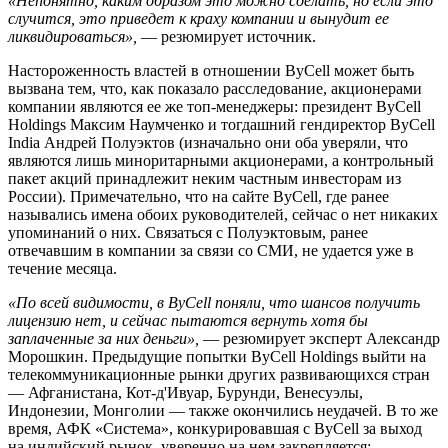
«Непонятно, каким образом это можно сделать, но если это
случится, это приведет к краху компании и вынудит ее
ликвидироваться»,
— резюмирует источник.
Настороженность властей в отношении ByCell может быть
вызвана тем, что, как показало расследование, акционерами
компании являются ее же топ-менеджеры: президент ByCell
Holdings Максим Наумченко и тогдашний гендиректор ByCell
India Андрей Полуэктов (изначально они оба уверяли, что
являются лишь миноритарными акционерами, а контрольный
пакет акций принадлежит неким частным инвесторам из
России). Примечательно, что на сайте ByCell, где ранее
назывались имена обоих руководителей, сейчас о нет никаких
упоминаний о них. Связаться с Полуэктовым, ранее
отвечавшим в компании за связи со СМИ, не удается уже в
течение месяца.
«По всей видимости, в ByCell поняли, что шансов получить
лицензию нет, и сейчас пытаются вернуть хотя бы
заплаченные за них деньги»,
— резюмирует эксперт Александр
Морошкин. Предыдущие попытки ByCell Holdings выйти на
телекоммуникационные рынки других развивающихся стран
— Афганистана, Кот-д'Ивуар, Бурунди, Венесуэлы,
Индонезии, Монголии — также окончились неудачей. В то же
время, АФК «Система», конкурировавшая с ByCell за выход
на индийский рынок, уверенно на нем закрепляется: