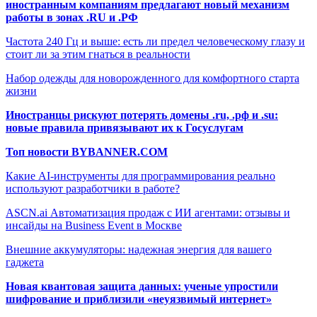
иностранным компаниям предлагают новый механизм
работы в зонах .RU и .РФ
Частота 240 Гц и выше: есть ли предел человеческому глазу и
стоит ли за этим гнаться в реальности
Набор одежды для новорожденного для комфортного старта
жизни
Иностранцы рискуют потерять домены .ru, .рф и .su:
новые правила привязывают их к Госуслугам
Топ новости BYBANNER.COM
Какие AI-инструменты для программирования реально
используют разработчики в работе?
ASCN.ai Автоматизация продаж с ИИ агентами: отзывы и
инсайды на Business Event в Москве
Внешние аккумуляторы: надежная энергия для вашего
гаджета
Новая квантовая защита данных: ученые упростили
шифрование и приблизили «неуязвимый интернет»