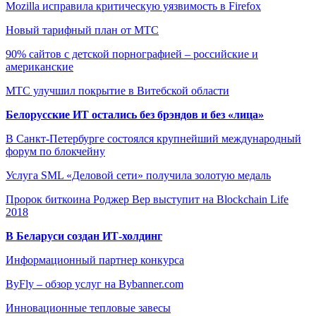
Mozilla исправила критическую уязвимость в Firefox
Новый тарифный план от МТС
90% сайтов с детской порнографией – российские и
американские
МТС улучшил покрытие в Витебской области
Белорусские ИТ остались без брэндов и без «лица»
В Санкт-Петербурге состоялся крупнейший международный
форум по блокчейну
Услуга SML «Деловой сети» получила золотую медаль
Пророк биткоина Роджер Вер выступит на Blockchain Life
2018
В Беларуси создан ИТ-холдинг
Информационный партнер конкурса
ByFly – обзор услуг на Bybanner.com
Инновационные тепловые завесы