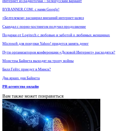
Интернет из радиоточки – белорусский вариант
BYBANNER.COM: c нами Google!
«Белтелеком» расширил внешний интернет-шлюз
Скандал с порно-хостингом получил продолжение
Подарки от Logitech с любовью и заботой о любимых женщинах
Microsoft для покупки Yahoo! придется занять денег
Пути организаторов конференции «Деловой Интернет» расходятся?
Монстры Байнета выходят на тропу войны
Билл Гейтс приедет в Минск?
Два ярких дня Байнета
PR-агентство онлайн
Вам также может понравиться