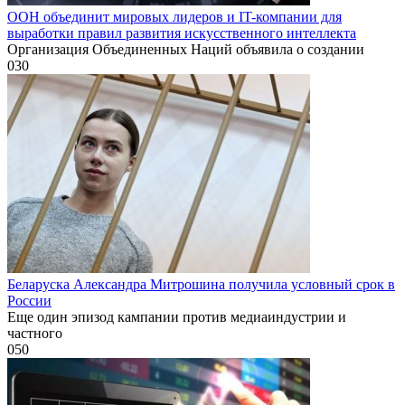
ООН объединит мировых лидеров и IT-компании для
выработки правил развития искусственного интеллекта
Организация Объединенных Наций объявила о создании
0
30
Беларуска Александра Митрошина получила условный срок в
России
Еще один эпизод кампании против медиаиндустрии и
частного
0
50