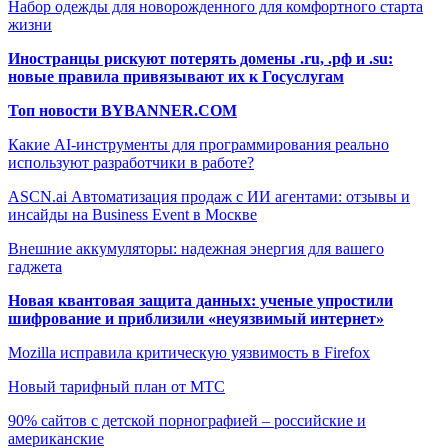
Набор одежды для новорожденного для комфортного старта
жизни
Иностранцы рискуют потерять домены .ru, .рф и .su:
новые правила привязывают их к Госуслугам
Топ новости BYBANNER.COM
Какие AI-инструменты для программирования реально
используют разработчики в работе?
ASCN.ai Автоматизация продаж с ИИ агентами: отзывы и
инсайды на Business Event в Москве
Внешние аккумуляторы: надежная энергия для вашего
гаджета
Новая квантовая защита данных: ученые упростили
шифрование и приблизили «неуязвимый интернет»
Mozilla исправила критическую уязвимость в Firefox
Новый тарифный план от МТС
90% сайтов с детской порнографией – российские и
американские