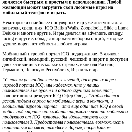
является быстрым и простым в использовании. Любой
желающий может загрузить свои любимые игры на
мобильный телефон и играть.
Некоторые из наиболее популярных игр уже доступны для
загрузки, среди них: ICQ Balls'n'Walls, Zoopaloola, Slide a Lama
Deluxe и многие другие. Игры делятся на adventure, strategy,
racing и другие, обладая широким выбором опций, которые
удовлетворят потребности любого игрока.
Мобильный игровой портал ICQ поддерживает 5 языков:
английский, немецкий, русский, чешский и иврит и доступен
для скачивания в нескольких странах, включая Россию,
Германию, Чешскую Республику, Израиль и др.
“С таким разнообразием развлечений, доступных через
игровой портал ICQ, мы надеемся, что у наших
пользователей не будет ни одного скучного момента”,-
говорит вице-президент ICQ Офер Овед,-
“Наблюдается
резкий подъем спроса на мобильные игры и контент, и
мобильный игровой портал – это еще один шаг ICQ в своей
мобильной стратегии: создание широкого спектра мобильных
продуктов от ICQ, которые бы удовлетворяли всех
пользователей. Предоставляя пользователям возможность
оставаться на связи, находясь в дороге, посредством