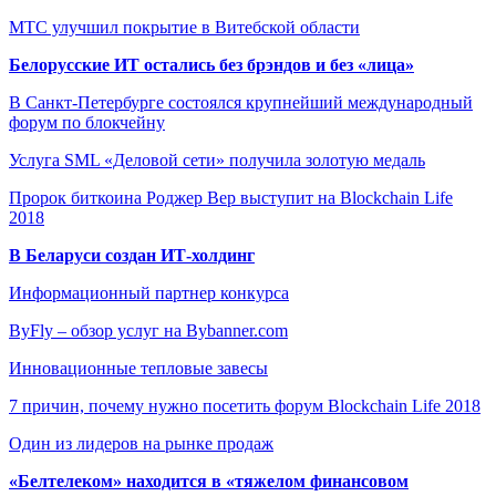
МТС улучшил покрытие в Витебской области
Белорусские ИТ остались без брэндов и без «лица»
В Санкт-Петербурге состоялся крупнейший международный
форум по блокчейну
Услуга SML «Деловой сети» получила золотую медаль
Пророк биткоина Роджер Вер выступит на Blockchain Life
2018
В Беларуси создан ИТ-холдинг
Информационный партнер конкурса
ByFly – обзор услуг на Bybanner.com
Инновационные тепловые завесы
7 причин, почему нужно посетить форум Blockchain Life 2018
Один из лидеров на рынке продаж
«Белтелеком» находится в «тяжелом финансовом