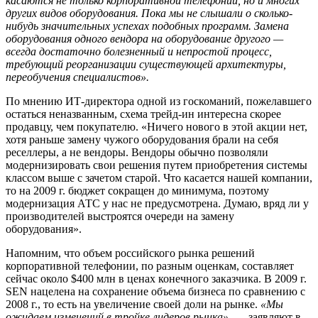
касаются не только корпоративной телефонии, но и многих
других видов оборудования. Пока мы не слышали о сколько-
нибудь значительных успехах подобных программ. Замена
оборудования одного вендора на оборудование другого —
всегда достаточно болезненный и непростой процесс,
требующий реорганизации существующей архитектуры,
переобучения специалистов».
По мнению ИТ-директора одной из госкоманий, пожелавшего
остаться неназванным, схема трейд-ин интересна скорее
продавцу, чем покупателю. «Ничего нового в этой акции нет,
хотя раньше замену чужого оборудования брали на себя
реселлеры, а не вендоры. Вендоры обычно позволяли
модернизировать свои решения путем приобретения системы
классом выше с зачетом старой. Что касается нашей компании,
то на 2009 г. бюджет сокращен до минимума, поэтому
модернизация АТС у нас не предусмотрена. Думаю, вряд ли у
производителей выстроятся очереди на замену
оборудования».
Напомним, что объем российского рынка решений
корпоративной телефонии, по разным оценкам, составляет
сейчас около $400 млн в ценах конечного заказчика. В 2009 г.
SEN нацелена на сохранение объема бизнеса по сравнению с
2008 г., то есть на увеличение своей доли на рынке.
«Мы
ожидаем изменений в тройке лидеров рынка»,
— заявляют в