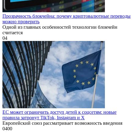
Прозрачность блокчейна: почему криптовалютные переводы
можно проверить
Одной из главных особенностей технологии блокчейн
считается
0
4
ЕС может ограничить доступ детей к соцсетям: новые
правила затронут TikTok, Instagram и X
Европейский союз рассматривает возможность введения
0
400