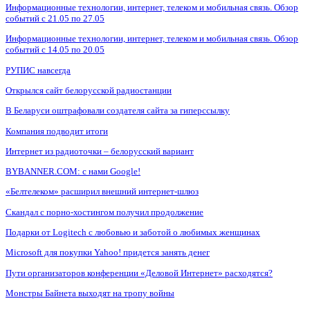
Информационные технологии, интернет, телеком и мобильная связь. Обзор
событий с 21.05 по 27.05
Информационные технологии, интернет, телеком и мобильная связь. Обзор
событий с 14.05 по 20.05
РУПИС навсегда
Открылся сайт белорусской радиостанции
В Беларуси оштрафовали создателя сайта за гиперссылку
Компания подводит итоги
Интернет из радиоточки – белорусский вариант
BYBANNER.COM: c нами Google!
«Белтелеком» расширил внешний интернет-шлюз
Скандал с порно-хостингом получил продолжение
Подарки от Logitech с любовью и заботой о любимых женщинах
Microsoft для покупки Yahoo! придется занять денег
Пути организаторов конференции «Деловой Интернет» расходятся?
Монстры Байнета выходят на тропу войны