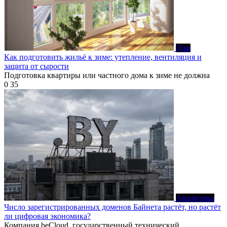
Дом
Как подготовить жильё к зиме: утепление, вентиляция и
защита от сырости
Подготовка квартиры или частного дома к зиме не должна
0
35
Аналитика
Число зарегистрированных доменов Байнета растёт, но растёт
ли цифровая экономика?
Компания beCloud, государственный технический