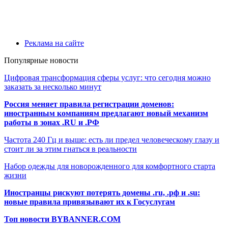
Реклама на сайте
Популярные новости
Цифровая трансформация сферы услуг: что сегодня можно
заказать за несколько минут
Россия меняет правила регистрации доменов:
иностранным компаниям предлагают новый механизм
работы в зонах .RU и .РФ
Частота 240 Гц и выше: есть ли предел человеческому глазу и
стоит ли за этим гнаться в реальности
Набор одежды для новорожденного для комфортного старта
жизни
Иностранцы рискуют потерять домены .ru, .рф и .su:
новые правила привязывают их к Госуслугам
Топ новости BYBANNER.COM