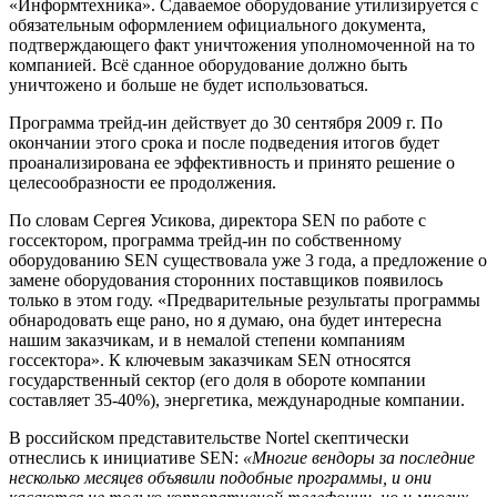
«Информтехника». Сдаваемое оборудование утилизируется с
обязательным оформлением официального документа,
подтверждающего факт уничтожения уполномоченной на то
компанией. Всё сданное оборудование должно быть
уничтожено и больше не будет использоваться.
Программа трейд-ин действует до 30 сентября 2009 г. По
окончании этого срока и после подведения итогов будет
проанализирована ее эффективность и принято решение о
целесообразности ее продолжения.
По словам Сергея Усикова, директора SEN по работе с
госсектором, программа трейд-ин по собственному
оборудованию SEN существовала уже 3 года, а предложение о
замене оборудования сторонних поставщиков появилось
только в этом году. «Предварительные результаты программы
обнародовать еще рано, но я думаю, она будет интересна
нашим заказчикам, и в немалой степени компаниям
госсектора». К ключевым заказчикам SEN относятся
государственный сектор (его доля в обороте компании
составляет 35-40%), энергетика, международные компании.
В российском представительстве Nortel скептически
отнеслись к инициативе SEN:
«Многие вендоры за последние
несколько месяцев объявили подобные программы, и они