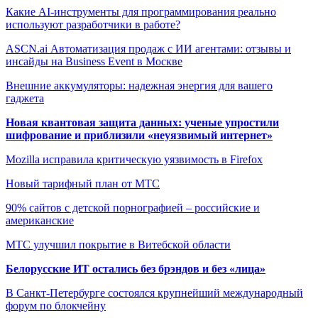
Какие AI-инструменты для программирования реально
используют разработчики в работе?
ASCN.ai Автоматизация продаж с ИИ агентами: отзывы и
инсайды на Business Event в Москве
Внешние аккумуляторы: надежная энергия для вашего
гаджета
Новая квантовая защита данных: ученые упростили
шифрование и приблизили «неуязвимый интернет»
Mozilla исправила критическую уязвимость в Firefox
Новый тарифный план от МТС
90% сайтов с детской порнографией – российские и
американские
МТС улучшил покрытие в Витебской области
Белорусские ИТ остались без брэндов и без «лица»
В Санкт-Петербурге состоялся крупнейший международный
форум по блокчейну