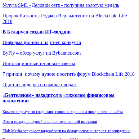
Услуга SML «Деловой сети» получила золотую медаль
Пророк биткоина Роджер Вер выступит на Blockchain Life
2018
В Беларуси создан ИТ-холдинг
Информационный партнер конкурса
ByFly – обзор услуг на Bybanner.com
Инновационные тепловые завесы
7 причин, почему нужно посетить форум Blockchain Life 2018
Один из лидеров на рынке продаж
«Белтелеком» находится в «тяжелом финансовом
положении»
Комплекс услуг по созданию, сопровождению и продвижению сайта
Итоги международной специализированной выставки
Elab Media запускает видеоблоги на белорусском интернет-телевидении