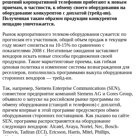
решений корпоративной телефонии прибегают к новым
приемам, в частности, к обмену своего оборудования на
оборудование конкурентов с доплатой (трейд-ин).
Полученная таким образом продукция конкурентов
нещадно уничтожается.
Рынок корпоративного телеком-оборудования сужается: по
прогнозам его участников, общий объем продаж в текущем
году может снизиться на 10-15% по сравнению с
показателями 2008 г. Негативные ожидания заставляют
вендоров искать новые способы продвижения своей
продукции. Такие маркетинговые приемы, как гибкая
ценовая политика и изменение системы вознаграждения для
реселлеров, пополнились программами выкупа оборудования
сторонних вендоров — трейд-ин.
Так, например, Siemens Enterprise Communications (SEN),
совместное предприятие компаний Siemens AG и Gores Group,
объявило о запуске на российском рынке программы по
обмену оборудования (станций и телефонов) с доплатой,
причем впервые в этой программе предусмотрен обмен
оборудования сторонних поставщиков. Как указано на сайте
SEN, программа распространяется на оборудование
следующих вендоров: Alcatel, Avaya, Nortel, Nec, Bosch-
Tenovis, Tadiran (ECI), Ericsson, Harris, Mitel, Phillips,