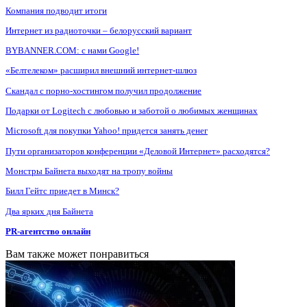
Компания подводит итоги
Интернет из радиоточки – белорусский вариант
BYBANNER.COM: c нами Google!
«Белтелеком» расширил внешний интернет-шлюз
Скандал с порно-хостингом получил продолжение
Подарки от Logitech с любовью и заботой о любимых женщинах
Microsoft для покупки Yahoo! придется занять денег
Пути организаторов конференции «Деловой Интернет» расходятся?
Монстры Байнета выходят на тропу войны
Билл Гейтс приедет в Минск?
Два ярких дня Байнета
PR-агентство онлайн
Вам также может понравиться