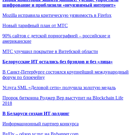
шифрование и приблизили «неуязвимый интернет»
Mozilla исправила критическую уязвимость в Firefox
Новый тарифный план от МТС
90% сайтов с детской порнографией – российские и
американские
МТС улучшил покрытие в Витебской области
Белорусские ИТ остались без брэндов и без «лица»
В Санкт-Петербурге состоялся крупнейший международный
форум по блокчейну
Услуга SML «Деловой сети» получила золотую медаль
Пророк биткоина Роджер Вер выступит на Blockchain Life
2018
В Беларуси создан ИТ-холдинг
Информационный партнер конкурса
ByFly – обзор услуг на Bybanner.com