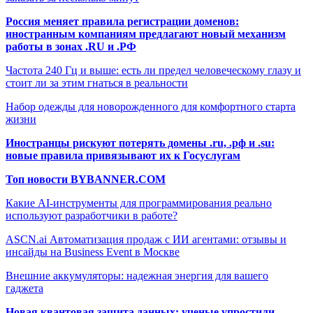
Россия меняет правила регистрации доменов:
иностранным компаниям предлагают новый механизм
работы в зонах .RU и .РФ
Частота 240 Гц и выше: есть ли предел человеческому глазу и
стоит ли за этим гнаться в реальности
Набор одежды для новорожденного для комфортного старта
жизни
Иностранцы рискуют потерять домены .ru, .рф и .su:
новые правила привязывают их к Госуслугам
Топ новости BYBANNER.COM
Какие AI-инструменты для программирования реально
используют разработчики в работе?
ASCN.ai Автоматизация продаж с ИИ агентами: отзывы и
инсайды на Business Event в Москве
Внешние аккумуляторы: надежная энергия для вашего
гаджета
Новая квантовая защита данных: ученые упростили