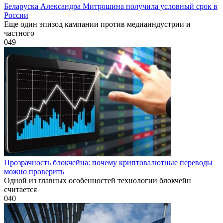
Беларуска Александра Митрошина получила условный срок в
России
Еще один эпизод кампании против медиаиндустрии и
частного
0
49
Прозрачность блокчейна: почему криптовалютные переводы
можно проверить
Одной из главных особенностей технологии блокчейн
считается
0
40