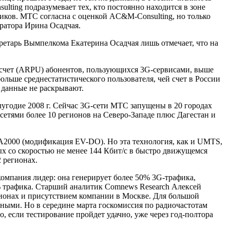
ting подразумевает тех, кто постоянно находится в зоне
ков. МТС согласна с оценкой AC&M-Consulting, но только
ератора Ирина Осадчая.
ретарь Вымпелкома Екатерина Осадчая лишь отмечает, что на
 счет (ARPU) абонентов, пользующихся 3G-сервисами, выше
льше среднестатистического пользователя, чей счет в России
е данные не раскрывают.
угодие 2008 г. Сейчас 3G-сети МТС запущены в 20 городах
сетями более 10 регионов на Северо-Западе плюс Дагестан и
MA2000 (модификация EV-DO). Но эта технология, как и UMTS,
ых со скоростью не менее 144 Кбит/с в быстро движущемся
 регионах.
компания лидер: она генерирует более 50% 3G-трафика,
2% трафика. Старший аналитик Comnews Research Алексей
гионах и присутствием компании в Москве. Для большой
енными. Но в середине марта госкомиссия по радиочастотам
 если тестирование пройдет удачно, уже через год-полтора