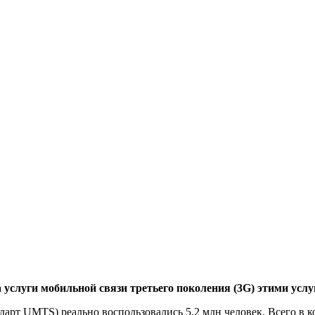
услуги мобильной связи третьего поколения (3G) этими услу
ндарт UMTS) реально воспользовались 5,2 млн человек. Всего в 