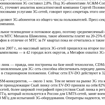
роникновения 3G составил 2,8%. Под 3G-абонентами AC&M-Consul
G, уточняет аналитик консалтинговой компании Сергей Половни
лосовыми услугами 3G-сетей, говорит пресс-секретарь этого оп
еляют 3G-абонентов из общего числа пользователей. Пресс-сек
компании.
ьное телевидение и потоковое аудио, поэтому среднемесячный
нта МТС Михаила Шамолина, такие абоненты платят на 20-25% бо
гафон в отличие от МТС за IV квартал пока не отчитались и таки
 2007 г., но массовый запуск 3G-сетей пришелся на второе пол
ымпелкома — в 42 городах всех округов, а Мегафон охватил 3G-
ай линк — правда, они построены на базе иной технологии, CD
тановленным для 3G: сеть способна обеспечивать передачу данн
 в стационарном положении. Сейчас сети EV-DO действуют в 32
SM-конкурентов, — около 1 млн. Тем не менее на рынке 3G эта 
ртале принадлежащие Скай линку сети EV-DO приняли на себя 8
сетей, более широкой географией присутствия Скай линка в ре
1 ГГц, который используется в России для UMTS-сетей, занят во
 МГц для испытаний 3G-оборудования. Операторы надеются, что,