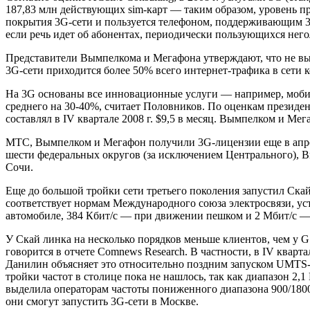
187,83 млн действующих sim-карт — таким образом, уровень п
покрытия 3G-сети и пользуется телефоном, поддерживающим 3
если речь идет об абонентах, периодически пользующихся него
Представители Вымпелкома и Мегафона утверждают, что не выд
3G-сети приходится более 50% всего интернет-трафика в сети 
На 3G основаны все инновационные услуги — например, мобил
среднего на 30-40%, считает Половников. По оценкам президе
составлял в IV квартале 2008 г. $9,5 в месяц. Вымпелком и Ме
МТС, Вымпелком и Мегафон получили 3G-лицензии еще в апреле
шести федеральных округов (за исключением Центрального), В
Сочи.
Еще до большой тройки сети третьего поколения запустил Ск
соответствует нормам Международного союза электросвязи, ус
автомобиле, 384 Кбит/с — при движении пешком и 2 Мбит/с —
У Скай линка на несколько порядков меньше клиентов, чем у G
говорится в отчете Comnews Research. В частности, в IV ква
Данилин объясняет это относительно поздним запуском UMTS-
тройки частот в столице пока не нашлось, так как диапазон 2,
выделила операторам частоты пониженного диапазона 900/1800
они смогут запустить 3G-сети в Москве.