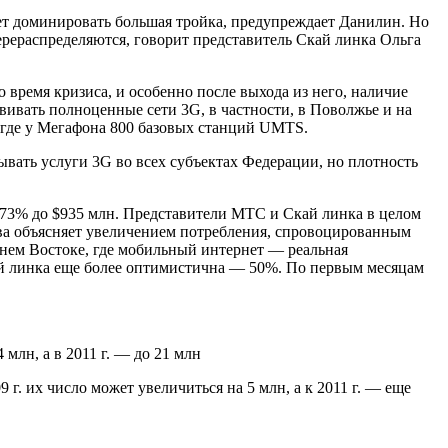
ет доминировать большая тройка, предупреждает Данилин. Но
ерераспределяются, говорит представитель Скай линка Ольга
 время кризиса, и особенно после выхода из него, наличие
вать полноценные сети 3G, в частности, в Поволжье и на
, где у Мегафона 800 базовых станций UMTS.
ывать услуги 3G во всех субъектах Федерации, но плотность
 73% до $935 млн. Представители МТС и Скай линка в целом
ова объясняет увеличением потребления, спровоцированным
нем Востоке, где мобильный интернет — реальная
Скай линка еще более оптимистична — 50%. По первым месяцам
 млн, а в 2011 г. — до 21 млн
г. их число может увеличиться на 5 млн, а к 2011 г. — еще