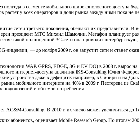
з полгода в сегменте мобильного широкополосного доступа буд
в растет у всех операторов и доли рынка между ними пока не п
итие сетей третьего поколения, обещают их представители. И во
верен президент МТС Михаил Шамолин. Мегафон планирует разви
качестве такой полноценной 3G-сети она приводит петербургскую
-лицензии, — до ноября 2009 г. он запустит сети и станет оказ
 (технологии WAP, GPRS, EDGE, 3G и EV-DO) в 2008 г. вырос на
ильного интернет-доступа аналитик iKS-Consulting Юлия Федор
ие устройства даже в дефиците: например, в Сибири и на Даль
ст рынка мобильного интернета на 40% в 2009 г. Пестерева из 
ых подключений и объемов потребления.
ет AC&M-Consulting. В 2010 г. их число может увеличиться до 14
ких абонентов, оценивает Mobile Research Group. По итогам 2009 