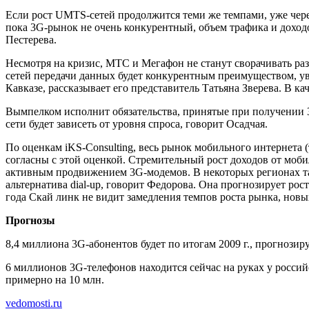
Если рост UMTS-сетей продолжится теми же темпами, уже чере
пока 3G-рынок не очень конкурентный, объем трафика и доходо
Пестерева.
Несмотря на кризис, МТС и Мегафон не станут сворачивать разв
сетей передачи данных будет конкурентным преимуществом, у
Кавказе, рассказывает его представитель Татьяна Зверева. В 
Вымпелком исполнит обязательства, принятые при получении 3G
сети будет зависеть от уровня спроса, говорит Осадчая.
По оценкам iKS-Consulting, весь рынок мобильного интернета
согласны с этой оценкой. Стремительный рост доходов от моб
активным продвижением 3G-модемов. В некоторых регионах так
альтернатива dial-up, говорит Федорова. Она прогнозирует ро
года Скай линк не видит замедления темпов роста рынка, нов
Прогнозы
8,4 миллиона 3G-абонентов будет по итогам 2009 г., прогнозиру
6 миллионов 3G-телефонов находится сейчас на руках у российс
примерно на 10 млн.
vedomosti.ru