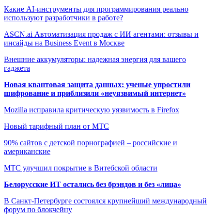
Какие AI-инструменты для программирования реально
используют разработчики в работе?
ASCN.ai Автоматизация продаж с ИИ агентами: отзывы и
инсайды на Business Event в Москве
Внешние аккумуляторы: надежная энергия для вашего
гаджета
Новая квантовая защита данных: ученые упростили
шифрование и приблизили «неуязвимый интернет»
Mozilla исправила критическую уязвимость в Firefox
Новый тарифный план от МТС
90% сайтов с детской порнографией – российские и
американские
МТС улучшил покрытие в Витебской области
Белорусские ИТ остались без брэндов и без «лица»
В Санкт-Петербурге состоялся крупнейший международный
форум по блокчейну