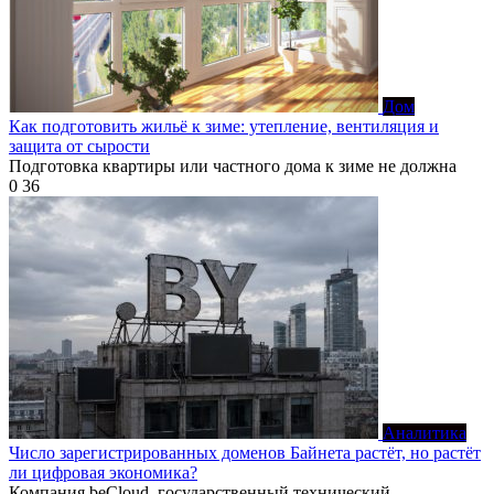
Дом
Как подготовить жильё к зиме: утепление, вентиляция и
защита от сырости
Подготовка квартиры или частного дома к зиме не должна
0
36
Аналитика
Число зарегистрированных доменов Байнета растёт, но растёт
ли цифровая экономика?
Компания beCloud, государственный технический