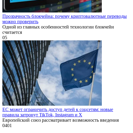
Прозрачность блокчейна: почему криптовалютные переводы
можно проверить
Одной из главных особенностей технологии блокчейн
считается
0
5
ЕС может ограничить доступ детей к соцсетям: новые
правила затронут TikTok, Instagram и X
Европейский союз рассматривает возможность введения
0
401