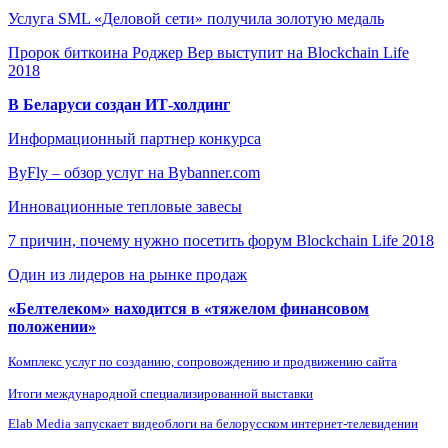
Услуга SML «Деловой сети» получила золотую медаль
Пророк биткоина Роджер Вер выступит на Blockchain Life
2018
В Беларуси создан ИТ-холдинг
Информационный партнер конкурса
ByFly – обзор услуг на Bybanner.com
Инновационные тепловые завесы
7 причин, почему нужно посетить форум Blockchain Life 2018
Один из лидеров на рынке продаж
«Белтелеком» находится в «тяжелом финансовом
положении»
Комплекс услуг по созданию, сопровождению и продвижению сайта
Итоги международной специализированной выставки
Elab Media запускает видеоблоги на белорусском интернет-телевидении