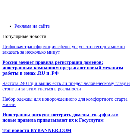
Реклама на сайте
Популярные новости
Цифровая трансформация сферы услуг: что сегодня можно
заказать за несколько минут
Россия меняет правила регистрации доменов:
иностранным компаниям предлагают новый механизм
работы в зонах .RU и .РФ
Частота 240 Гц и выше: есть ли предел человеческому глазу и
стоит ли за этим гнаться в реальности
Набор одежды для новорожденного для комфортного старта
жизни
Иностранцы рискуют потерять домены .ru, .рф и .su:
новые правила привязывают их к Госуслугам
Топ новости BYBANNER.COM