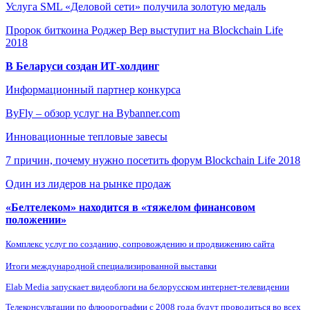
Услуга SML «Деловой сети» получила золотую медаль
Пророк биткоина Роджер Вер выступит на Blockchain Life
2018
В Беларуси создан ИТ-холдинг
Информационный партнер конкурса
ByFly – обзор услуг на Bybanner.com
Инновационные тепловые завесы
7 причин, почему нужно посетить форум Blockchain Life 2018
Один из лидеров на рынке продаж
«Белтелеком» находится в «тяжелом финансовом
положении»
Комплекс услуг по созданию, сопровождению и продвижению сайта
Итоги международной специализированной выставки
Elab Media запускает видеоблоги на белорусском интернет-телевидении
Телеконсультации по флюорографии с 2008 года будут проводиться во всех