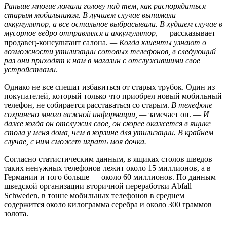
Раньше многие ломали голову над тем, как распорядиться
старым мобильником. В лучшем случае вынимали
аккумулятор, а все остальное выбрасывали. В худшем случае в
мусорное ведро отправлялся и аккумулятор,
— рассказывает
продавец-консультант салона.
— Когда клиенты узнают о
возможности утилизации сотовых телефонов, в следующий
раз они приходят к нам в магазин с отслужившими свое
устройствами
.
Однако не все спешат избавиться от старых трубок. Один из
покупателей, который только что приобрел новый мобильный
телефон, не собирается расставаться со старым.
В телефоне
сохранено много важной информации, —
замечает он. —
И
даже когда он отслужил свое, он скорее окажется в ящике
стола у меня дома, чем в корзине для утилизации. В крайнем
случае, с ним сможет играть моя дочка.
Согласно статистическим данным, в ящиках столов шведов
таких ненужных телефонов лежит около 15 миллионов, а в
Германии и того больше — около 60 миллионов. По данным
шведской организации вторичной переработки Abfall
Schweden, в тонне мобильных телефонов в среднем
содержится около килограмма серебра и около 300 граммов
золота.