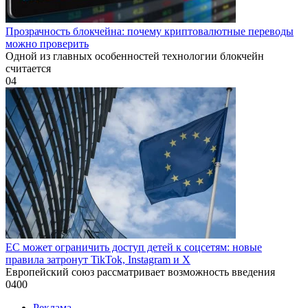
Прозрачность блокчейна: почему криптовалютные переводы
можно проверить
Одной из главных особенностей технологии блокчейн
считается
0
4
ЕС может ограничить доступ детей к соцсетям: новые
правила затронут TikTok, Instagram и X
Европейский союз рассматривает возможность введения
0
400
Реклама