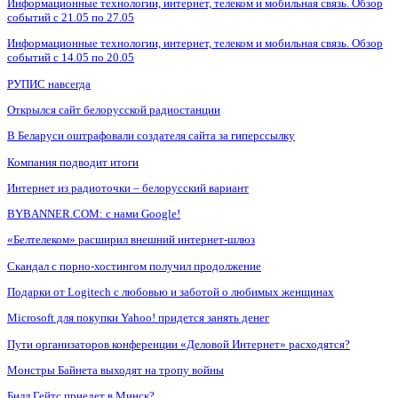
Информационные технологии, интернет, телеком и мобильная связь. Обзор
событий с 21.05 по 27.05
Информационные технологии, интернет, телеком и мобильная связь. Обзор
событий с 14.05 по 20.05
РУПИС навсегда
Открылся сайт белорусской радиостанции
В Беларуси оштрафовали создателя сайта за гиперссылку
Компания подводит итоги
Интернет из радиоточки – белорусский вариант
BYBANNER.COM: c нами Google!
«Белтелеком» расширил внешний интернет-шлюз
Скандал с порно-хостингом получил продолжение
Подарки от Logitech с любовью и заботой о любимых женщинах
Microsoft для покупки Yahoo! придется занять денег
Пути организаторов конференции «Деловой Интернет» расходятся?
Монстры Байнета выходят на тропу войны
Билл Гейтс приедет в Минск?