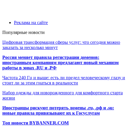
Реклама на сайте
Популярные новости
Цифровая трансформация сферы услуг: что сегодня можно
заказать за несколько минут
Россия меняет правила регистрации доменов:
иностранным компаниям предлагают новый механизм
работы в зонах .RU и .РФ
Частота 240 Гц и выше: есть ли предел человеческому глазу и
стоит ли за этим гнаться в реальности
Набор одежды для новорожденного для комфортного старта
жизни
Иностранцы рискуют потерять домены .ru, .рф и .su:
новые правила привязывают их к Госуслугам
Топ новости BYBANNER.COM