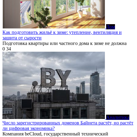
Дом
Как подготовить жильё к зиме: утепление, вентиляция и
защита от сырости
Подготовка квартиры или частного дома к зиме не должна
0
34
Аналитика
Число зарегистрированных доменов Байнета растёт, но растёт
ли цифровая экономика?
Компания beCloud, государственный технический