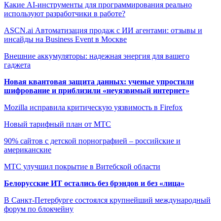
Какие AI-инструменты для программирования реально
используют разработчики в работе?
ASCN.ai Автоматизация продаж с ИИ агентами: отзывы и
инсайды на Business Event в Москве
Внешние аккумуляторы: надежная энергия для вашего
гаджета
Новая квантовая защита данных: ученые упростили
шифрование и приблизили «неуязвимый интернет»
Mozilla исправила критическую уязвимость в Firefox
Новый тарифный план от МТС
90% сайтов с детской порнографией – российские и
американские
МТС улучшил покрытие в Витебской области
Белорусские ИТ остались без брэндов и без «лица»
В Санкт-Петербурге состоялся крупнейший международный
форум по блокчейну