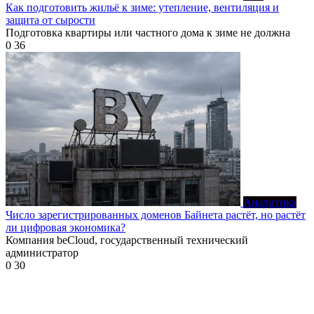
Как подготовить жильё к зиме: утепление, вентиляция и
защита от сырости
Подготовка квартиры или частного дома к зиме не должна
0
36
Аналитика
Число зарегистрированных доменов Байнета растёт, но растёт
ли цифровая экономика?
Компания beCloud, государственный технический
администратор
0
30