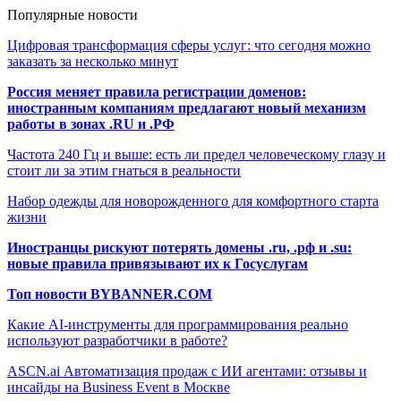
Популярные новости
Цифровая трансформация сферы услуг: что сегодня можно
заказать за несколько минут
Россия меняет правила регистрации доменов:
иностранным компаниям предлагают новый механизм
работы в зонах .RU и .РФ
Частота 240 Гц и выше: есть ли предел человеческому глазу и
стоит ли за этим гнаться в реальности
Набор одежды для новорожденного для комфортного старта
жизни
Иностранцы рискуют потерять домены .ru, .рф и .su:
новые правила привязывают их к Госуслугам
Топ новости BYBANNER.COM
Какие AI-инструменты для программирования реально
используют разработчики в работе?
ASCN.ai Автоматизация продаж с ИИ агентами: отзывы и
инсайды на Business Event в Москве