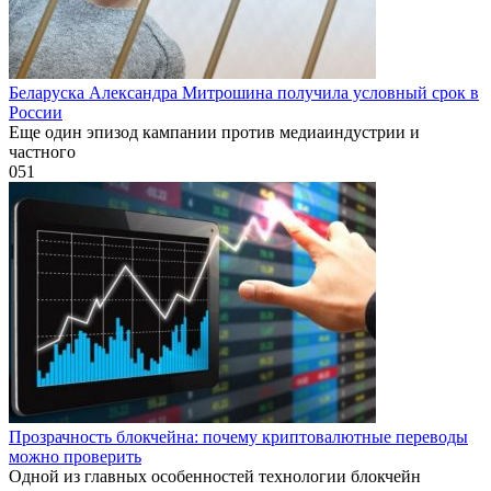
Беларуска Александра Митрошина получила условный срок в
России
Еще один эпизод кампании против медиаиндустрии и
частного
0
51
Прозрачность блокчейна: почему криптовалютные переводы
можно проверить
Одной из главных особенностей технологии блокчейн