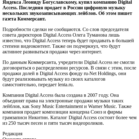
Яндекса Леониду Богуславскому, купил компанию Digital
Access. Последняя продает в России цифровую музыку
нескольких звукозаписывающих лейблов. Об этом пишет
газета Коммерсант.
Подробности сделки не сообщаются. Со слов председателя
совета директоров Digital Access Олега Туманова лишь
известно, что Digital Access теперь будет продавать в большей
степени видеоконтент. Также он подчеркнул, что будут
активнее развиваться продажи через интернет.
По данным Коммерсанта, учредители Digital Access не смогли
договориться о распределении ресурсов. В связи с этим, после
продажи долей в Digital Access фонду ru-Net Holdings, они
будут реализовывать музыку из своих каталогов
самостоятельно, передает lenta.ru.
Компания Digital Access была создана в 2007 году. Она
объединят права на электронные продажи музыки таких
лейблов, как Sony Music Entertainment и Warner Music. Также
компания продает композиции концерна Союз и фирмы
грамзаписи Никитин. Каталог Digital Access состоит более чем
из 250 тысяч песен и пяти тысяч видеороликов.
Редакция