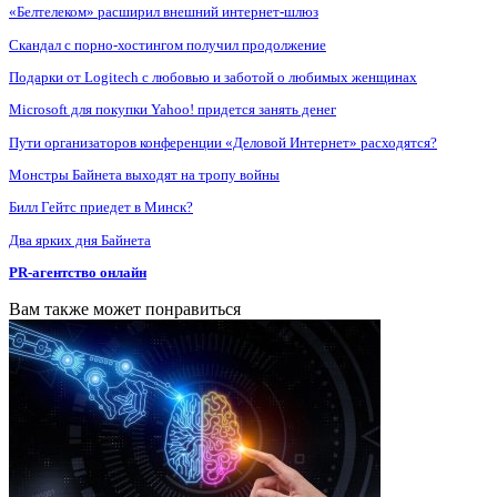
«Белтелеком» расширил внешний интернет-шлюз
Скандал с порно-хостингом получил продолжение
Подарки от Logitech с любовью и заботой о любимых женщинах
Microsoft для покупки Yahoo! придется занять денег
Пути организаторов конференции «Деловой Интернет» расходятся?
Монстры Байнета выходят на тропу войны
Билл Гейтс приедет в Минск?
Два ярких дня Байнета
PR-агентство онлайн
Вам также может понравиться