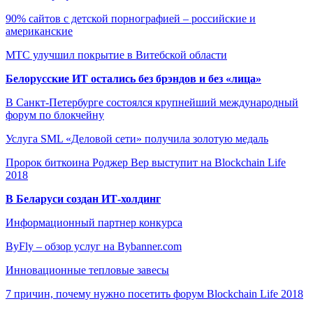
90% сайтов с детской порнографией – российские и
американские
МТС улучшил покрытие в Витебской области
Белорусские ИТ остались без брэндов и без «лица»
В Санкт-Петербурге состоялся крупнейший международный
форум по блокчейну
Услуга SML «Деловой сети» получила золотую медаль
Пророк биткоина Роджер Вер выступит на Blockchain Life
2018
В Беларуси создан ИТ-холдинг
Информационный партнер конкурса
ByFly – обзор услуг на Bybanner.com
Инновационные тепловые завесы
7 причин, почему нужно посетить форум Blockchain Life 2018