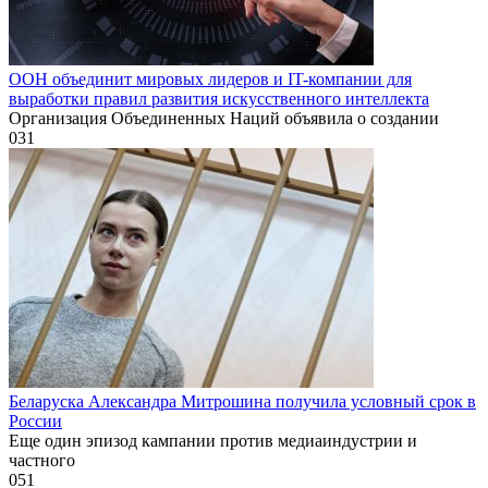
ООН объединит мировых лидеров и IT-компании для
выработки правил развития искусственного интеллекта
Организация Объединенных Наций объявила о создании
0
31
Беларуска Александра Митрошина получила условный срок в
России
Еще один эпизод кампании против медиаиндустрии и
частного
0
51