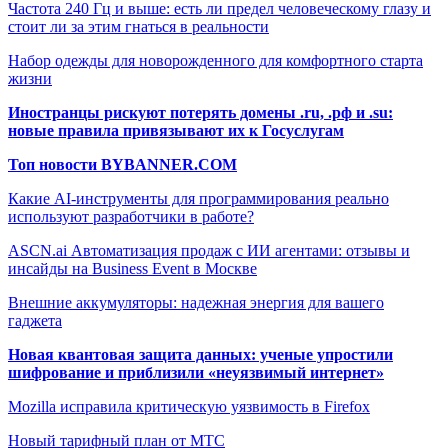
Частота 240 Гц и выше: есть ли предел человеческому глазу и
стоит ли за этим гнаться в реальности
Набор одежды для новорожденного для комфортного старта
жизни
Иностранцы рискуют потерять домены .ru, .рф и .su:
новые правила привязывают их к Госуслугам
Топ новости BYBANNER.COM
Какие AI-инструменты для программирования реально
используют разработчики в работе?
ASCN.ai Автоматизация продаж с ИИ агентами: отзывы и
инсайды на Business Event в Москве
Внешние аккумуляторы: надежная энергия для вашего
гаджета
Новая квантовая защита данных: ученые упростили
шифрование и приблизили «неуязвимый интернет»
Mozilla исправила критическую уязвимость в Firefox
Новый тарифный план от МТС