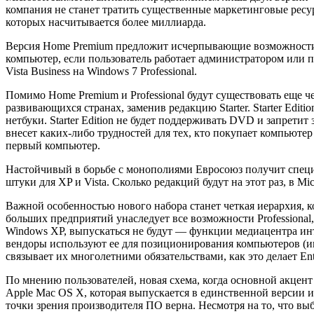
компания не станет тратить существенные маркетинговые ресурс
которых насчитывается более миллиарда.
Версия Home Premium предложит исчерпывающие возможности дл
компьютер, если пользователь работает администратором или 
Vista Business на Windows 7 Professional.
Помимо Home Premium и Professional будут существовать еще четы
развивающихся странах, заменив редакцию Starter. Starter Edi
нетбуки. Starter Edition не будет поддерживать DVD и запрети
внесет каких-либо трудностей для тех, кто покупает компьютер
первый компьютер.
Настойчивый в борьбе с монополиями Евросоюз получит специа
штуки для XP и Vista. Сколько редакций будут на этот раз, в Mi
Важной особенностью нового набора станет четкая иерархия, ко
больших предприятий унаследует все возможности Professional,
Windows XP, выпускаться не будут — функции медиацентра инте
вендоры используют ее для позиционирования компьютеров (игро
связывает их многолетними обязательствами, как это делает Ente
По мнению пользователей, новая схема, когда основной акцент
Apple Mac OS X, которая выпускается в единственной версии и п
точки зрения производителя ПО верна. Несмотря на то, что вы