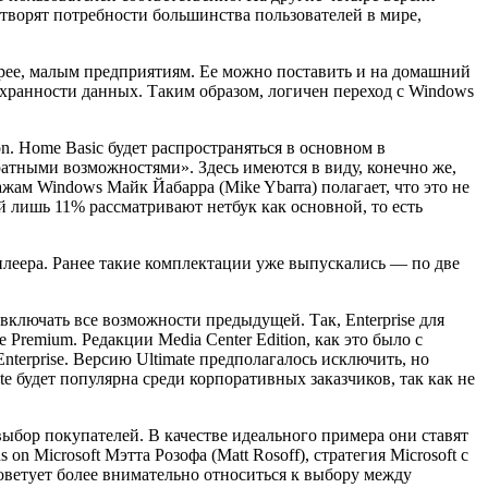
етворят потребности большинства пользователей в мире,
орее, малым предприятиям. Ее можно поставить и на домашний
хранности данных. Таким образом, логичен переход с Windows
ion. Home Basic будет распространяться в основном в
аратными возможностями». Здесь имеются в виду, конечно же,
ажам Windows Майк Йабарра (Mike Ybarra) полагает, что это не
й лишь 11% рассматривают нетбук как основной, то есть
леера. Ранее такие комплектации уже выпускались — по две
 включать все возможности предыдущей. Так, Enterprise для
Premium. Редакции Media Center Edition, как это было с
terprise. Версию Ultimate предполагалось исключить, но
te будет популярна среди корпоративных заказчиков, так как не
выбор покупателей. В качестве идеального примера они ставят
 Microsoft Мэтта Розофа (Matt Rosoff), стратегия Microsoft с
оветует более внимательно относиться к выбору между