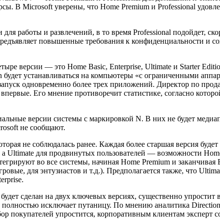
ы. В Microsoft уверены, что Home Premium и Professional удовл
я работы и развлечений, в то время Professional подойдет, ск
предъявляет повышенные требования к конфиденциальности и со
ре версии — это Home Basic, Enterprise, Ultimate и Starter Edit
tion будет устанавливаться на компьютеры «с ограниченными апп
т запуск одновременно более трех приложений. Директор по прод
 впервые. Его мнение противоречит статистике, согласно которо
льные версии системы с маркировкой N. В них не будет медиап
crosoft не сообщают.
торая не соблюдалась ранее. Каждая более старшая версия будет
 а Ultimate для продвинутых пользователей — возможности Home 
грируют во все системы, начиная Home Premium и заканчивая En
вые, для энтузиастов и т.д.). Предполагается также, что Ultima
rprise.
 будет сделан на двух ключевых версиях, существенно упростит 
олностью исключает путаницу. По мнению аналитика Directions on
бор покупателей упростится, корпоративным клиентам эксперт с