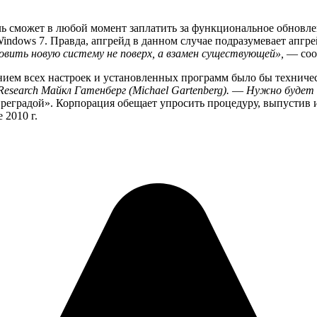
ль сможет в любой момент заплатить за функциональное обновлен
indows 7. Правда, апгрейд в данном случае подразумевает апгр
овить новую систему не поверх, а взамен существующей»,
— сооб
ением всех настроек и установленных программ было бы технич
esearch Майкл Гатенберг (Michael Gartenberg).
—
Нужно будет 
реградой». Корпорация обещает упросить процедуру, выпустив 
 2010 г.