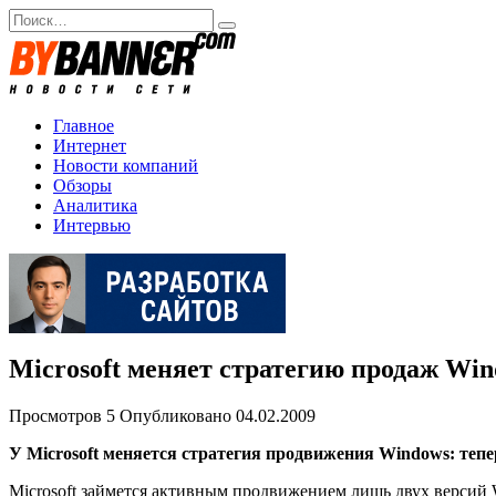
Перейти
Search
к
for:
содержанию
Главное
Интернет
Новости компаний
Обзоры
Аналитика
Интервью
Microsoft меняет стратегию продаж Wi
Просмотров
5
Опубликовано
04.02.2009
У Microsoft меняется стратегия продвижения Windows: тепе
Microsoft займется активным продвижением лишь двух версий W