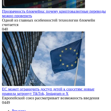
Прозрачность блокчейна: почему криптовалютные переводы
можно проверить
Одной из главных особенностей технологии блокчейн
считается
0
40
ЕС может ограничить доступ детей к соцсетям: новые
правила затронут TikTok, Instagram и X
Европейский союз рассматривает возможность введения
0
449
Реклама