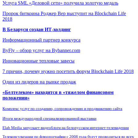
Услуга SML «Деловой сети» получила золотую медаль
Пророк биткоина Роджер Вер выступит на Blockchain Life
2018
В Беларуси создан ИТ-холдинг
Информационный партнер конкурса
ByFly – обзор услуг на Bybanner.com
Инновационные тепловые завесы
7 причин, почему нужно посетить форум Blockchain Life 2018
Один из лидеров на рынке продаж
«Белтелеком» находится в «тяжелом финансовом
положении»
Комплекс услуг по созданию, сопровождению и продвижению сайта
Итоги международной специализированной выставки
Elab Media запускает видеоблоги на белорусском интернет-телевидении
Телеконсультации по флюорографии с 2008 года будут проводиться во всех