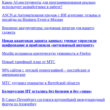
Какие AI-инструменты для программирования реально
используют разработчики в работе?
ASCN.ai Автоматизация продаж с ИИ агентами: отзывы и
инсайды на Business Event в Москве
Внешние аккумуляторы: надежная энергия для вашего
гаджета
Новая квантовая защита данных: ученые упростили
шифрование и приблизили «неуязвимый интернет»
Mozilla исправила критическую уязвимость в Firefox
Новый тарифный план от МТС
90% сайтов с детской порнографией – российские и
американские
МТС улучшил покрытие в Витебской области
Белорусские ИТ остались без брэндов и без «лица»
В Санкт-Петербурге состоялся крупнейший международный
форум по блокчейну