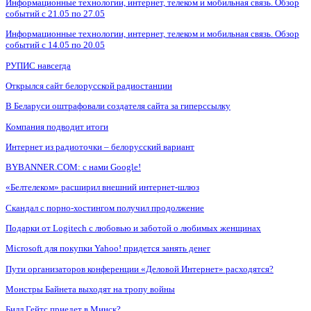
Информационные технологии, интернет, телеком и мобильная связь. Обзор
событий с 21.05 по 27.05
Информационные технологии, интернет, телеком и мобильная связь. Обзор
событий с 14.05 по 20.05
РУПИС навсегда
Открылся сайт белорусской радиостанции
В Беларуси оштрафовали создателя сайта за гиперссылку
Компания подводит итоги
Интернет из радиоточки – белорусский вариант
BYBANNER.COM: c нами Google!
«Белтелеком» расширил внешний интернет-шлюз
Скандал с порно-хостингом получил продолжение
Подарки от Logitech с любовью и заботой о любимых женщинах
Microsoft для покупки Yahoo! придется занять денег
Пути организаторов конференции «Деловой Интернет» расходятся?
Монстры Байнета выходят на тропу войны
Билл Гейтс приедет в Минск?