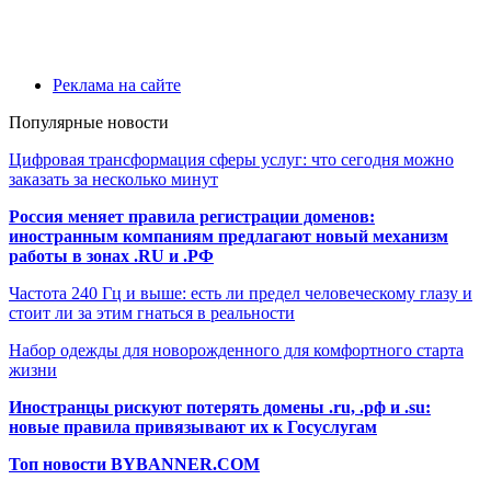
Реклама на сайте
Популярные новости
Цифровая трансформация сферы услуг: что сегодня можно
заказать за несколько минут
Россия меняет правила регистрации доменов:
иностранным компаниям предлагают новый механизм
работы в зонах .RU и .РФ
Частота 240 Гц и выше: есть ли предел человеческому глазу и
стоит ли за этим гнаться в реальности
Набор одежды для новорожденного для комфортного старта
жизни
Иностранцы рискуют потерять домены .ru, .рф и .su:
новые правила привязывают их к Госуслугам
Топ новости BYBANNER.COM