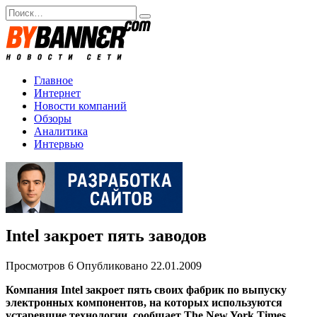
Перейти
Search
к
for:
содержанию
Главное
Интернет
Новости компаний
Обзоры
Аналитика
Интервью
Intel закроет пять заводов
Просмотров
6
Опубликовано
22.01.2009
Компания Intel закроет пять своих фабрик по выпуску
электронных компонентов, на которых используются
устаревшие технологии, сообщает The New York Times.