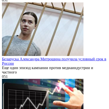
0
31
Беларуска Александра Митрошина получила условный срок в
России
Еще один эпизод кампании против медиаиндустрии и
частного
0
51