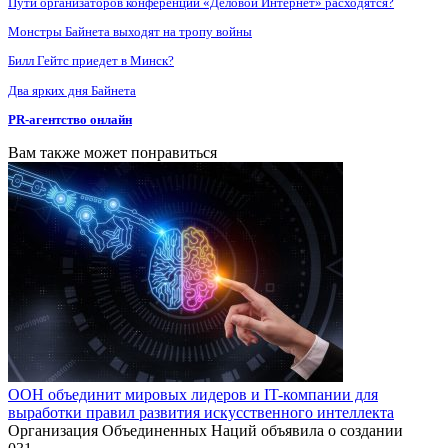
Пути организаторов конференции «Деловой Интернет» расходятся?
Монстры Байнета выходят на тропу войны
Билл Гейтс приедет в Минск?
Два ярких дня Байнета
PR-агентство онлайн
Вам также может понравиться
ООН объединит мировых лидеров и IT-компании для
выработки правил развития искусственного интеллекта
Организация Объединенных Наций объявила о создании