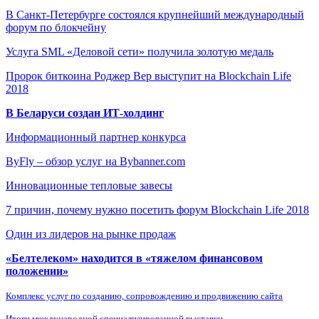
В Санкт-Петербурге состоялся крупнейший международный
форум по блокчейну
Услуга SML «Деловой сети» получила золотую медаль
Пророк биткоина Роджер Вер выступит на Blockchain Life
2018
В Беларуси создан ИТ-холдинг
Информационный партнер конкурса
ByFly – обзор услуг на Bybanner.com
Инновационные тепловые завесы
7 причин, почему нужно посетить форум Blockchain Life 2018
Один из лидеров на рынке продаж
«Белтелеком» находится в «тяжелом финансовом
положении»
Комплекс услуг по созданию, сопровождению и продвижению сайта
Итоги международной специализированной выставки