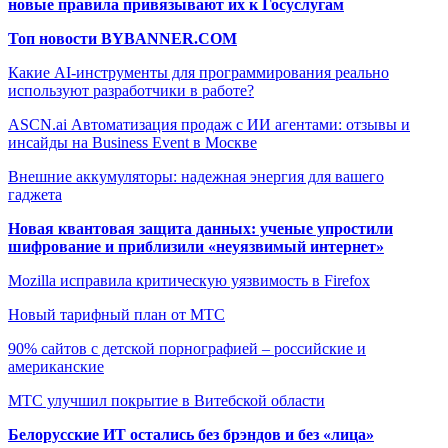
новые правила привязывают их к Госуслугам
Топ новости BYBANNER.COM
Какие AI-инструменты для программирования реально
используют разработчики в работе?
ASCN.ai Автоматизация продаж с ИИ агентами: отзывы и
инсайды на Business Event в Москве
Внешние аккумуляторы: надежная энергия для вашего
гаджета
Новая квантовая защита данных: ученые упростили
шифрование и приблизили «неуязвимый интернет»
Mozilla исправила критическую уязвимость в Firefox
Новый тарифный план от МТС
90% сайтов с детской порнографией – российские и
американские
МТС улучшил покрытие в Витебской области
Белорусские ИТ остались без брэндов и без «лица»