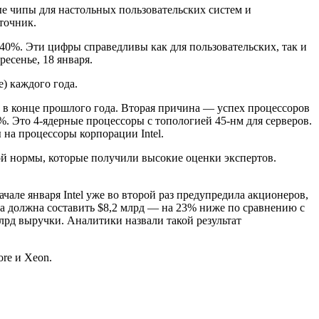
е чипы для настольных пользовательских систем и
точник.
-40%. Эти цифры справедливы как для пользовательских, так и
есенье, 18 января.
е) каждого года.
а в конце прошлого года. Вторая причина — успех процессоров
. Это 4-ядерные процессоры с топологией 45-нм для серверов.
на процессоры корпорации Intel.
ой нормы, которые получили высокие оценки экспертов.
чале января Intel уже во второй раз предупредила акционеров,
ала должна составить $8,2 млрд — на 23% ниже по сравнению с
млрд выручки. Аналитики назвали такой результат
ore и Xeon.