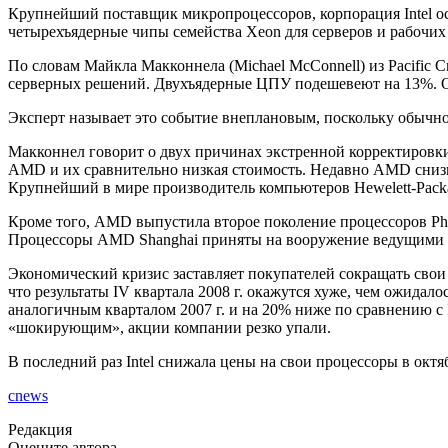
Крупнейший поставщик микропроцессоров, корпорация Intel ос
четырехъядерные чипы семейства Xeon для серверов и рабочих 
По словам Майкла Макконнела (Michael McConnell) из Pacific 
серверных решений. Двухъядерные ЦПУ подешевеют на 13%. Ожи
Эксперт называет это событие внеплановым, поскольку обычно I
Макконнел говорит о двух причинах экстренной корректировки 
AMD и их сравнительно низкая стоимость. Недавно AMD снизила
Крупнейший в мире производитель компьютеров Hewelett-Packar
Кроме того, AMD выпустила второе поколение процессоров Ph
Процессоры AMD Shanghai приняты на вооружение ведущими комп
Экономический кризис заставляет покупателей сокращать свои р
что результаты IV квартала 2008 г. окажутся хуже, чем ожидал
аналогичным кварталом 2007 г. и на 20% ниже по сравнению с 
«шокирующим», акции компании резко упали.
В последний раз Intel снижала цены на свои процессоры в октя
cnews
Редакция
Оцените автора