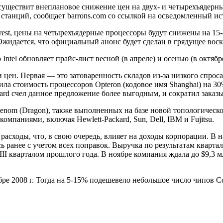
уществит внеплановое снижение цен на двух- и четырехъядерны
станций, сообщает barrons.com со ссылкой на осведомленный ис
Crest, цены на четырехъядерные процессоры будут снижены на 15
дается, что официальный анонс будет сделан в грядущее воскр
ntel обновляет прайс-лист весной (в апреле) и осенью (в октябр
цен. Первая — это затоваренность складов из-за низкого спрос
 стоимость процессоров Opteron (кодовое имя Shanghai) на 30%
d счел данное предложение более выгодным, и сократил заказы 
enom (Dragon), также выполненных на базе новой топологическ
аниями, включая Hewlett-Packard, Sun, Dell, IBM и Fujitsu.
асходы, что, в свою очередь, влияет на доходы корпорации. В на
ось ранее с учетом всех поправок. Выручка по результатам кварт
III кварталом прошлого года. В ноябре компания ждала до $9,3 
бре 2008 г. Тогда на 5-15% подешевело небольшое число чипов C