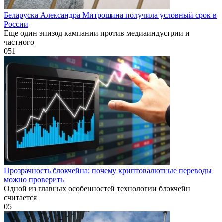
Беларуска Александра Митрошина получила условный срок в
России
Еще один эпизод кампании против медиаиндустрии и
частного
0
51
Прозрачность блокчейна: почему криптовалютные переводы
можно проверить
Одной из главных особенностей технологии блокчейн
считается
0
5