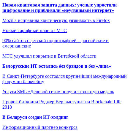
Новая квантовая защита данных: ученые упростили
шифрование и приблизили «неуязвимый интернет»
Mozilla исправила критическую уязвимость в Firefox
Новый тарифный план от МТС
90% сайтов с детской порнографией – российские и
американские
МТС улучшил покрытие в Витебской области
Белорусские ИТ остались без брэндов и без «лица»
В Санкт-Петербурге состоялся крупнейший международный
форум по блокчейну
Услуга SML «Деловой сети» получила золотую медаль
Пророк биткоина Роджер Вер выступит на Blockchain Life
2018
В Беларуси создан ИТ-холдинг
Информационный партнер конкурса