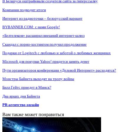
В Беларуси оштрафовали создателя сайта за гиперссылку
Компания подводит итоги
Интернет из радиоточки – белорусский вариант
BYBANNER.COM: c нами Google!
«Белтелеком» расширил внешний интернет-шлюз
Скандал с порно-хостингом получил продолжение
Подарки от Logitech с любовью и заботой о любимых женщинах
Microsoft для покупки Yahoo! придется занять денег
Пути организаторов конференции «Деловой Интернет» расходятся?
Монстры Байнета выходят на тропу войны
Билл Гейтс приедет в Минск?
Два ярких дня Байнета
PR-агентство онлайн
Вам также может понравиться