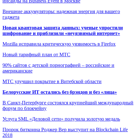
инсайды на Business Event в Москве
Внешние аккумуляторы: надежная энергия для вашего
гаджета
Новая квантовая защита данных: ученые упростили
шифрование и приблизили «неуязвимый интернет»
Mozilla исправила критическую уязвимость в Firefox
Новый тарифный план от МТС
90% сайтов с детской порнографией – российские и
американские
МТС улучшил покрытие в Витебской области
Белорусские ИТ остались без брэндов и без «лица»
В Санкт-Петербурге состоялся крупнейший международный
форум по блокчейну
Услуга SML «Деловой сети» получила золотую медаль
Пророк биткоина Роджер Вер выступит на Blockchain Life
2018