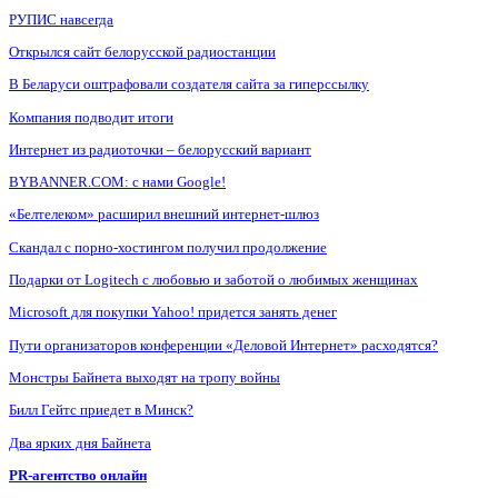
РУПИС навсегда
Открылся сайт белорусской радиостанции
В Беларуси оштрафовали создателя сайта за гиперссылку
Компания подводит итоги
Интернет из радиоточки – белорусский вариант
BYBANNER.COM: c нами Google!
«Белтелеком» расширил внешний интернет-шлюз
Скандал с порно-хостингом получил продолжение
Подарки от Logitech с любовью и заботой о любимых женщинах
Microsoft для покупки Yahoo! придется занять денег
Пути организаторов конференции «Деловой Интернет» расходятся?
Монстры Байнета выходят на тропу войны
Билл Гейтс приедет в Минск?
Два ярких дня Байнета
PR-агентство онлайн