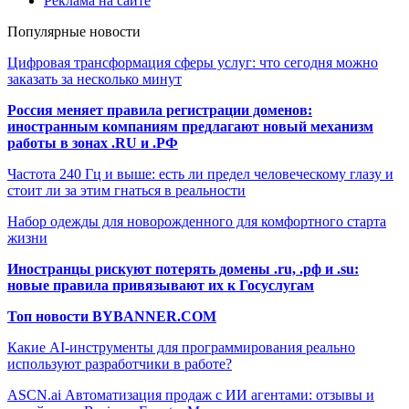
Реклама на сайте
Популярные новости
Цифровая трансформация сферы услуг: что сегодня можно
заказать за несколько минут
Россия меняет правила регистрации доменов:
иностранным компаниям предлагают новый механизм
работы в зонах .RU и .РФ
Частота 240 Гц и выше: есть ли предел человеческому глазу и
стоит ли за этим гнаться в реальности
Набор одежды для новорожденного для комфортного старта
жизни
Иностранцы рискуют потерять домены .ru, .рф и .su:
новые правила привязывают их к Госуслугам
Топ новости BYBANNER.COM
Какие AI-инструменты для программирования реально
используют разработчики в работе?
ASCN.ai Автоматизация продаж с ИИ агентами: отзывы и