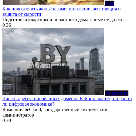
Дом
Как подготовить жильё к зиме: утепление, вентиляция и
защита от сырости
Подготовка квартиры или частного дома к зиме не должна
0
36
Аналитика
Число зарегистрированных доменов Байнета растёт, но растёт
ли цифровая экономика?
Компания beCloud, государственный технический
администратор
0
30