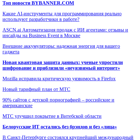
Топ новости BYBANNER.COM
Какие AI-инструменты для программирования реально
используют разработчики в работе?
ASCN.ai Автоматизация продаж с ИИ агентами: отзывы и
инсайды на Business Event в Москве
Внешние аккумуляторы: надежная энергия для вашего
гаджета
Новая квантовая защита данных: ученые упростили
шифрование и приблизили «неуязвимый интернет»
Mozilla исправила критическую уязвимость в Firefox
Новый тарифный план от МТС
90% сайтов с детской порнографией – российские и
американские
МТС улучшил покрытие в Витебской области
Белорусские ИТ остались без брэндов и без «лица»
В Санкт-Петербурге состоялся крупнейший международный