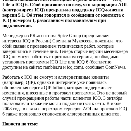
Lite и ICQ 6. Сбой произошел потому, что корпорация AOL
(контролирует ICQ) прекратила поддержку ICQ-клиента
версии 5.1. Об этом говорится в сообщении от контакта с
ICQ-номером 1, разосланном пользователям при
подключении.
Менеджер из PR-агентства Spice Group (представляет
интересы ICQ в России) Светлана Мукосеева пояснила, что
сбой связан с проведением технических работ, которые
завершились в течение дня. Теперь старые версии месенджера
ICQ не могут работать с протоколом сервиса, необходимо
установить программы ICQ Lite или ICQ 6 (бесплатно
доступны на сайтах rambler.ru и icq.com), сообщает СomNews.
Работать с ICQ не смогут и альтернативные клиенты
(например, QIP), однако в интернете уже появилась
обновленная версия QIP Infium, которая поддерживает
изменения, внесенные в протокол программы. Это не первый
случай прекращения работы части клиентов ICQ. 3 октября
пользователи также не могли подключиться к сети. В июле
2008 года в связи с переходом серверов AOL на протокол ICQ
6 также произошло отключение альтернативных клиентов.
Новости по теме: