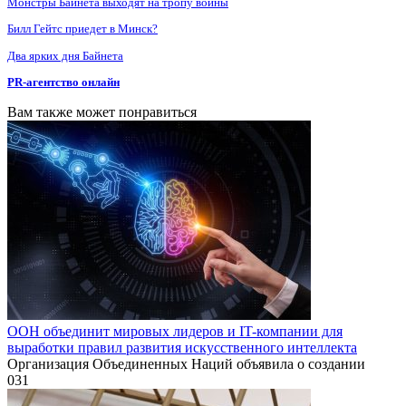
Монстры Байнета выходят на тропу войны
Билл Гейтс приедет в Минск?
Два ярких дня Байнета
PR-агентство онлайн
Вам также может понравиться
ООН объединит мировых лидеров и IT-компании для
выработки правил развития искусственного интеллекта
Организация Объединенных Наций объявила о создании
0
31