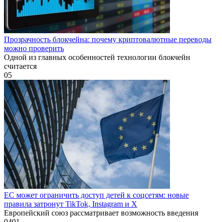
Прозрачность блокчейна: почему криптовалютные переводы
можно проверить
Одной из главных особенностей технологии блокчейн
считается
0
5
ЕС может ограничить доступ детей к соцсетям: новые
правила затронут TikTok, Instagram и X
Европейский союз рассматривает возможность введения
0
401