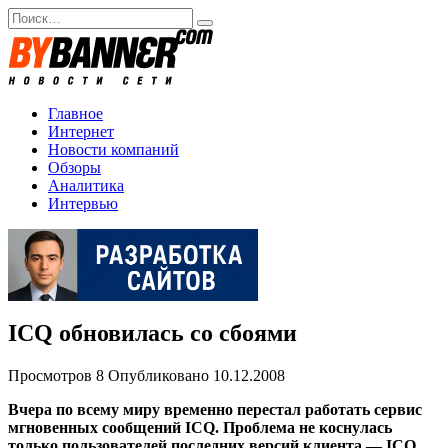
Перейти
Search
к
for:
содержанию
Главное
Интернет
Новости компаний
Обзоры
Аналитика
Интервью
ICQ обновилась со сбоями
Просмотров
8
Опубликовано
10.12.2008
Вчера по всему миру временно перестал работать сервис
мгновенных сообщений ICQ. Проблема не коснулась
только пользователей последних версий клиента — ICQ