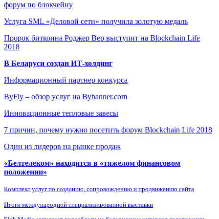
форум по блокчейну
Услуга SML «Деловой сети» получила золотую медаль
Пророк биткоина Роджер Вер выступит на Blockchain Life
2018
В Беларуси создан ИТ-холдинг
Информационный партнер конкурса
ByFly – обзор услуг на Bybanner.com
Инновационные тепловые завесы
7 причин, почему нужно посетить форум Blockchain Life 2018
Один из лидеров на рынке продаж
«Белтелеком» находится в «тяжелом финансовом
положении»
Комплекс услуг по созданию, сопровождению и продвижению сайта
Итоги международной специализированной выставки