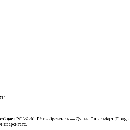
ет
ообщает PC World. Её изобретатель — Дуглас Энгельбарт (Dougla
университете.