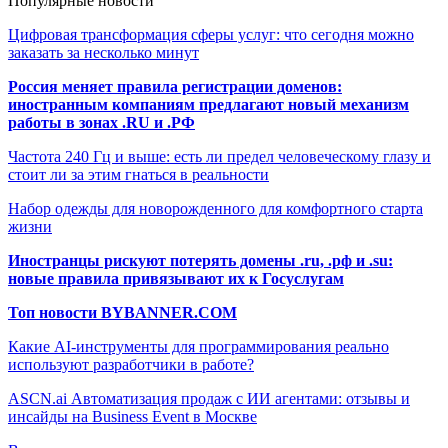
Популярные новости
Цифровая трансформация сферы услуг: что сегодня можно
заказать за несколько минут
Россия меняет правила регистрации доменов:
иностранным компаниям предлагают новый механизм
работы в зонах .RU и .РФ
Частота 240 Гц и выше: есть ли предел человеческому глазу и
стоит ли за этим гнаться в реальности
Набор одежды для новорожденного для комфортного старта
жизни
Иностранцы рискуют потерять домены .ru, .рф и .su:
новые правила привязывают их к Госуслугам
Топ новости BYBANNER.COM
Какие AI-инструменты для программирования реально
используют разработчики в работе?
ASCN.ai Автоматизация продаж с ИИ агентами: отзывы и
инсайды на Business Event в Москве