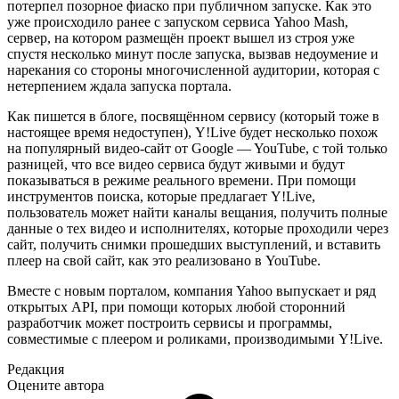
потерпел позорное фиаско при публичном запуске. Как это
уже происходило ранее с запуском сервиса Yahoo Mash,
сервер, на котором размещён проект вышел из строя уже
спустя несколько минут после запуска, вызвав недоумение и
нарекания со стороны многочисленной аудитории, которая с
нетерпением ждала запуска портала.
Как пишется в блоге, посвящённом сервису (который тоже в
настоящее время недоступен), Y!Live будет несколько похож
на популярный видео-сайт от Google — YouTube, с той только
разницей, что все видео сервиса будут живыми и будут
показываться в режиме реального времени. При помощи
инструментов поиска, которые предлагает Y!Live,
пользователь может найти каналы вещания, получить полные
данные о тех видео и исполнителях, которые проходили через
сайт, получить снимки прошедших выступлений, и вставить
плеер на свой сайт, как это реализовано в YouTube.
Вместе с новым порталом, компания Yahoo выпускает и ряд
открытых API, при помощи которых любой сторонний
разработчик может построить сервисы и программы,
совместимые с плеером и роликами, производимыми Y!Live.
Редакция
Оцените автора