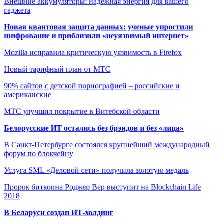
Внешние аккумуляторы: надежная энергия для вашего
гаджета
Новая квантовая защита данных: ученые упростили
шифрование и приблизили «неуязвимый интернет»
Mozilla исправила критическую уязвимость в Firefox
Новый тарифный план от МТС
90% сайтов с детской порнографией – российские и
американские
МТС улучшил покрытие в Витебской области
Белорусские ИТ остались без брэндов и без «лица»
В Санкт-Петербурге состоялся крупнейший международный
форум по блокчейну
Услуга SML «Деловой сети» получила золотую медаль
Пророк биткоина Роджер Вер выступит на Blockchain Life
2018
В Беларуси создан ИТ-холдинг