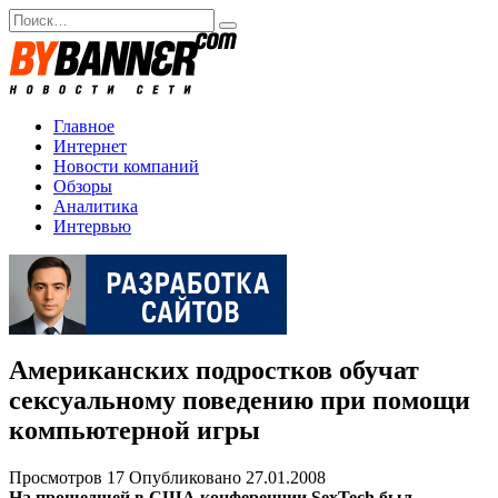
Перейти
Search
к
for:
содержанию
Главное
Интернет
Новости компаний
Обзоры
Аналитика
Интервью
Американских подростков обучат
сексуальному поведению при помощи
компьютерной игры
Просмотров
17
Опубликовано
27.01.2008
На прошедшей в США конференции SexTech был