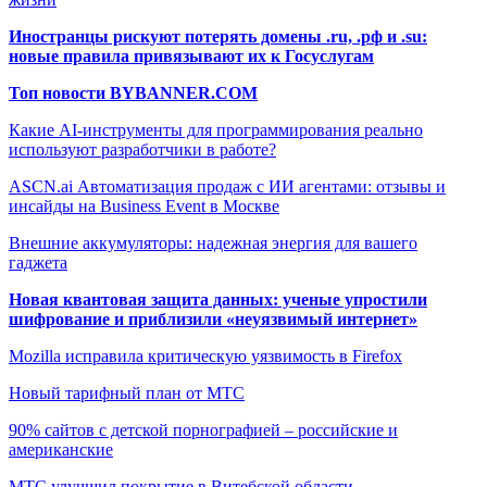
Иностранцы рискуют потерять домены .ru, .рф и .su:
новые правила привязывают их к Госуслугам
Топ новости BYBANNER.COM
Какие AI-инструменты для программирования реально
используют разработчики в работе?
ASCN.ai Автоматизация продаж с ИИ агентами: отзывы и
инсайды на Business Event в Москве
Внешние аккумуляторы: надежная энергия для вашего
гаджета
Новая квантовая защита данных: ученые упростили
шифрование и приблизили «неуязвимый интернет»
Mozilla исправила критическую уязвимость в Firefox
Новый тарифный план от МТС
90% сайтов с детской порнографией – российские и
американские
МТС улучшил покрытие в Витебской области