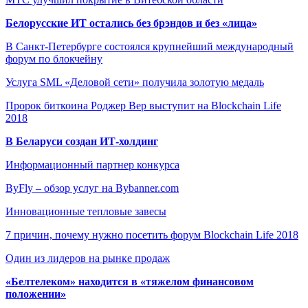
Белорусские ИТ остались без брэндов и без «лица»
В Санкт-Петербурге состоялся крупнейший международный
форум по блокчейну
Услуга SML «Деловой сети» получила золотую медаль
Пророк биткоина Роджер Вер выступит на Blockchain Life
2018
В Беларуси создан ИТ-холдинг
Информационный партнер конкурса
ByFly – обзор услуг на Bybanner.com
Инновационные тепловые завесы
7 причин, почему нужно посетить форум Blockchain Life 2018
Один из лидеров на рынке продаж
«Белтелеком» находится в «тяжелом финансовом
положении»