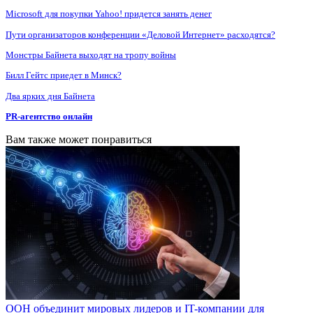
Microsoft для покупки Yahoo! придется занять денег
Пути организаторов конференции «Деловой Интернет» расходятся?
Монстры Байнета выходят на тропу войны
Билл Гейтс приедет в Минск?
Два ярких дня Байнета
PR-агентство онлайн
Вам также может понравиться
ООН объединит мировых лидеров и IT-компании для