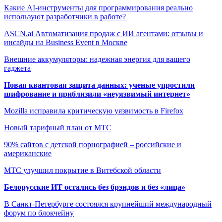
Какие AI-инструменты для программирования реально
используют разработчики в работе?
ASCN.ai Автоматизация продаж с ИИ агентами: отзывы и
инсайды на Business Event в Москве
Внешние аккумуляторы: надежная энергия для вашего
гаджета
Новая квантовая защита данных: ученые упростили
шифрование и приблизили «неуязвимый интернет»
Mozilla исправила критическую уязвимость в Firefox
Новый тарифный план от МТС
90% сайтов с детской порнографией – российские и
американские
МТС улучшил покрытие в Витебской области
Белорусские ИТ остались без брэндов и без «лица»
В Санкт-Петербурге состоялся крупнейший международный
форум по блокчейну