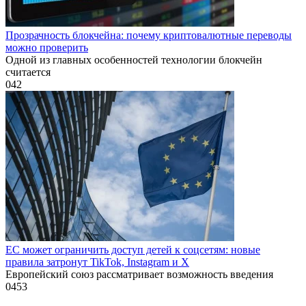
Прозрачность блокчейна: почему криптовалютные переводы
можно проверить
Одной из главных особенностей технологии блокчейн
считается
0
42
ЕС может ограничить доступ детей к соцсетям: новые
правила затронут TikTok, Instagram и X
Европейский союз рассматривает возможность введения
0
453