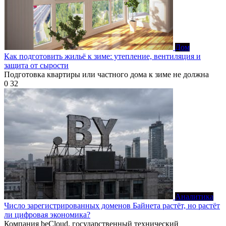
Дом
Как подготовить жильё к зиме: утепление, вентиляция и
защита от сырости
Подготовка квартиры или частного дома к зиме не должна
0
32
Аналитика
Число зарегистрированных доменов Байнета растёт, но растёт
ли цифровая экономика?
Компания beCloud, государственный технический