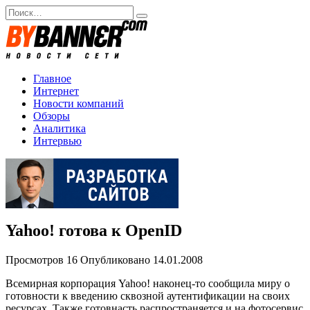
Перейти
Search
к
for:
содержанию
Главное
Интернет
Новости компаний
Обзоры
Аналитика
Интервью
Yahoo! готова к OpenID
Просмотров
16
Опубликовано
14.01.2008
Всемирная корпорация Yahoo! наконец-то сообщила миру о
готовности к введению сквозной аутентификации на своих
ресурсах. Также готовнасть распространяется и на фотосервис