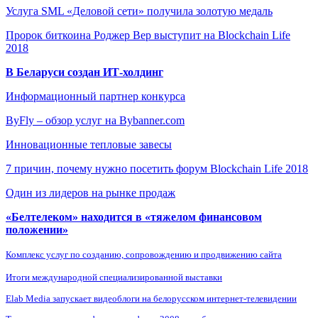
Услуга SML «Деловой сети» получила золотую медаль
Пророк биткоина Роджер Вер выступит на Blockchain Life
2018
В Беларуси создан ИТ-холдинг
Информационный партнер конкурса
ByFly – обзор услуг на Bybanner.com
Инновационные тепловые завесы
7 причин, почему нужно посетить форум Blockchain Life 2018
Один из лидеров на рынке продаж
«Белтелеком» находится в «тяжелом финансовом
положении»
Комплекс услуг по созданию, сопровождению и продвижению сайта
Итоги международной специализированной выставки
Elab Media запускает видеоблоги на белорусском интернет-телевидении