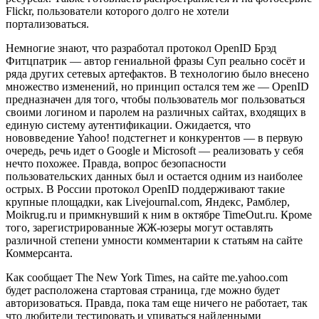
Flickr, пользователи которого долго не хотели
портализоваться.
Немногие знают, что разработал протокол OpenID Брэд
Фитцпатрик — автор гениальной фразы Суп реально сосёт и
ряда других сетевых артефактов. В технологию было внесено
множество изменений, но принцип остался тем же — OpenID
предназначен для того, чтобы пользователь мог пользоваться
своими логином и паролем на различных сайтах, входящих в
единую систему аутентификации. Ожидается, что
нововведение Yahoo! подстегнет и конкурентов — в первую
очередь, речь идет о Google и Microsoft — реализовать у себя
нечто похожее. Правда, вопрос безопасности
пользовательских данных был и остается одним из наиболее
острых. В России протокол OpenID поддерживают такие
крупные площадки, как Livejournal.com, Яндекс, Рамблер,
Moikrug.ru и примкнувший к ним в октябре TimeOut.ru. Кроме
того, зарегистрированные ЖЖ-юзеры могут оставлять
различной степени умности комментарии к статьям на сайте
Коммерсанта.
Как сообщает The New York Times, на сайте me.yahoo.com
будет расположена стартовая страница, где можно будет
авторизоваться. Правда, пока там еще ничего не работает, так
что любители тестировать и упиваться найденными