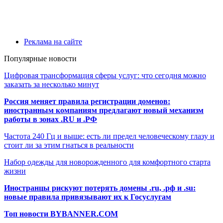
Реклама на сайте
Популярные новости
Цифровая трансформация сферы услуг: что сегодня можно
заказать за несколько минут
Россия меняет правила регистрации доменов:
иностранным компаниям предлагают новый механизм
работы в зонах .RU и .РФ
Частота 240 Гц и выше: есть ли предел человеческому глазу и
стоит ли за этим гнаться в реальности
Набор одежды для новорожденного для комфортного старта
жизни
Иностранцы рискуют потерять домены .ru, .рф и .su:
новые правила привязывают их к Госуслугам
Топ новости BYBANNER.COM