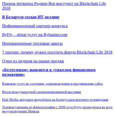
Пророк биткоина Роджер Вер выступит на Blockchain Life
2018
В Беларуси создан ИТ-холдинг
Информационный партнер конкурса
ByFly – обзор услуг на Bybanner.com
Инновационные тепловые завесы
7 причин, почему нужно посетить форум Blockchain Life 2018
Один из лидеров на рынке продаж
«Белтелеком» находится в «тяжелом финансовом
положении»
Комплекс услуг по созданию, сопровождению и продвижению сайта
Итоги международной специализированной выставки
Elab Media запускает видеоблоги на белорусском интернет-телевидении
Телеконсультации по флюорографии с 2008 года будут проводиться во всех
медучреждениях Минска