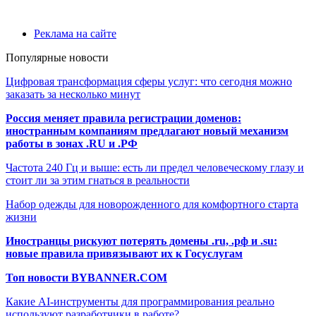
Реклама на сайте
Популярные новости
Цифровая трансформация сферы услуг: что сегодня можно
заказать за несколько минут
Россия меняет правила регистрации доменов:
иностранным компаниям предлагают новый механизм
работы в зонах .RU и .РФ
Частота 240 Гц и выше: есть ли предел человеческому глазу и
стоит ли за этим гнаться в реальности
Набор одежды для новорожденного для комфортного старта
жизни
Иностранцы рискуют потерять домены .ru, .рф и .su:
новые правила привязывают их к Госуслугам
Топ новости BYBANNER.COM
Какие AI-инструменты для программирования реально
используют разработчики в работе?