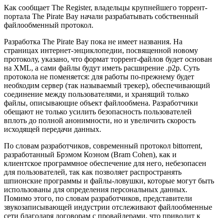
Как сообщает The Register, владельцы крупнейшего торрент-
портала The Pirate Bay начали разрабатывать собственный
файлообменный протокол.
Разработка The Pirate Bay пока не имеет названия. На
страницах интернет-энциклопедии, посвященной новому
протоколу, указано, что формат торрент-файлов будет основан
на XML, а сами файлы будут иметь расширение .p2p. Суть
протокола не поменяется: для работы по-прежнему будет
необходим сервер (так называемый трекер), обеспечивающий
соединение между пользователями, и хранящий только
файлы, описывающие объект файлообмена. Разработчики
обещают не только усилить безопасность пользователей
вплоть до полной анонимности, но и увеличить скорость
исходящей передачи данных.
По словам разработчиков, современный протокол bittorrent,
разработанный Брэмом Коэном (Bram Cohen), как и
клиентское программное обеспечение для него, небезопасен
для пользователей, так как позволяет распространять
шпионские программы и файлы-ловушки, которые могут быть
использованы для определения персональных данных.
Помимо этого, по словам разработчиков, представители
звукозаписывающей индустрии отслеживают файлообменные
сети благодаря договорам с провайдерами, что приводит к