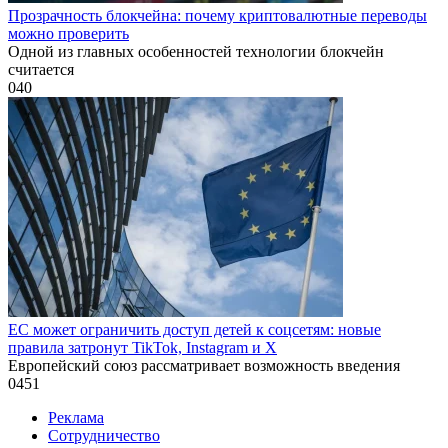
Прозрачность блокчейна: почему криптовалютные переводы
можно проверить
Одной из главных особенностей технологии блокчейн
считается
0
40
ЕС может ограничить доступ детей к соцсетям: новые
правила затронут TikTok, Instagram и X
Европейский союз рассматривает возможность введения
0
451
Реклама
Сотрудничество