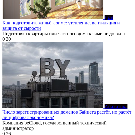
Дом
Как подготовить жильё к зиме: утепление, вентиляция и
защита от сырости
Подготовка квартиры или частного дома к зиме не должна
0
30
Аналитика
Число зарегистрированных доменов Байнета растёт, но растёт
ли цифровая экономика?
Компания beCloud, государственный технический
администратор
0
26