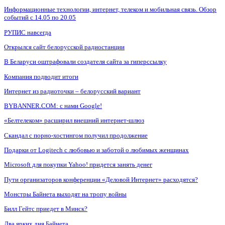
Информационные технологии, интернет, телеком и мобильная связь. Обзор
событий с 14.05 по 20.05
РУПИС навсегда
Открылся сайт белорусской радиостанции
В Беларуси оштрафовали создателя сайта за гиперссылку
Компания подводит итоги
Интернет из радиоточки – белорусский вариант
BYBANNER.COM: c нами Google!
«Белтелеком» расширил внешний интернет-шлюз
Скандал с порно-хостингом получил продолжение
Подарки от Logitech с любовью и заботой о любимых женщинах
Microsoft для покупки Yahoo! придется занять денег
Пути организаторов конференции «Деловой Интернет» расходятся?
Монстры Байнета выходят на тропу войны
Билл Гейтс приедет в Минск?
Два ярких дня Байнета