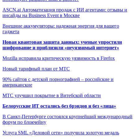
ASCN.ai Автоматизация продаж с ИИ агентами: отзывы и
инсайды на Business Event в Москве
Внешние аккумуляторы: надежная энергия для вашего
гаджета
Новая квантовая защита данных: ученые упростили
шифрование и приблизили «неуязвимый интернет»
Mozilla исправила критическую уязвимость в Firefox
Новый тарифный план от МТС
90% сайтов с детской порнографией – российские и
американские
МТС улучшил покрытие в Витебской области
Белорусские ИТ остались без брэндов и без «лица»
В Санкт-Петербурге состоялся крупнейший международный
форум по блокчейну
Услуга SML «Деловой сети» получила золотую медаль