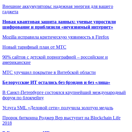
Внешние аккумуляторы: надежная энергия для вашего
гаджета
Новая квантовая защита данных: ученые упростили
шифрование и приблизили «неуязвимый интернет»
Mozilla исправила критическую уязвимость в Firefox
Новый тарифный план от МТС
90% сайтов с детской порнографией – российские и
американские
МТС улучшил покрытие в Витебской области
Белорусские ИТ остались без брэндов и без «лица»
В Санкт-Петербурге состоялся крупнейший международный
форум по блокчейну
Услуга SML «Деловой сети» получила золотую медаль
Пророк биткоина Роджер Вер выступит на Blockchain Life
2018