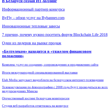
В Беларуси создан ИТ-холдинг
Информационный партнер конкурса
ByFly – обзор услуг на Bybanner.com
Инновационные тепловые завесы
7 причин, почему нужно посетить форум Blockchain Life 2018
Один из лидеров на рынке продаж
«Белтелеком» находится в «тяжелом финансовом
положении»
Комплекс услуг по созданию, сопровождению и продвижению сайта
Итоги международной специализированной выставки
Elab Media запускает видеоблоги на белорусском интернет-телевидении
Телеконсультации по флюорографии с 2008 года будут проводиться во всех
медучреждениях Минска
Отечественный хостинг белорусам неинтересен
Студия веб-разработок отметилась на конкурсе