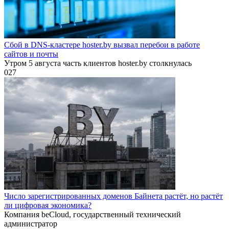
Сбой в DNS-кластере hoster.by вызвал перебои в работе
сайтов и почты
Утром 5 августа часть клиентов hoster.by столкнулась
0
27
Число зарегистрированных доменов Байнета растёт, но растёт
ли цифровая экономика?
Компания beCloud, государственный технический
администратор