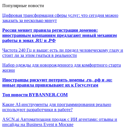
Популярные новости
Цифровая трансформация сферы услуг: что сегодня можно
заказать за несколько минут
Россия меняет правила регистрации доменов:
иностранным компаниям предлагают новый механизм
работы в зонах .RU и .РФ
Частота 240 Гц и выше: есть ли предел человеческому глазу и
стоит ли за этим гнаться в реальности
Набор одежды для новорожденного для комфортного старта
жизни
Иностранцы рискуют потерять домены .ru, .рф и .su:
новые правила привязывают их к Госуслугам
Топ новости BYBANNER.COM
Какие AI-инструменты для программирования реально
используют разработчики в работе?
ASCN.ai Автоматизация продаж с ИИ агентами: отзывы и
инсайды на Business Event в Москве