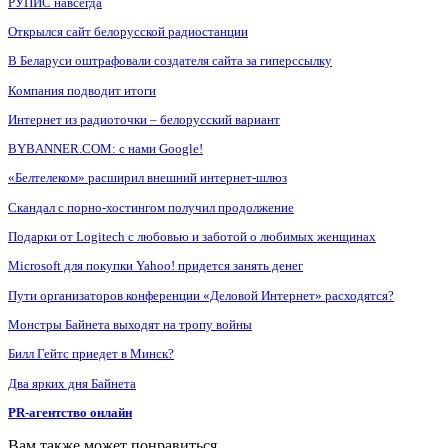
РУПИС навсегда
Открылся сайт белорусской радиостанции
В Беларуси оштрафовали создателя сайта за гиперссылку
Компания подводит итоги
Интернет из радиоточки – белорусский вариант
BYBANNER.COM: c нами Google!
«Белтелеком» расширил внешний интернет-шлюз
Скандал с порно-хостингом получил продолжение
Подарки от Logitech с любовью и заботой о любимых женщинах
Microsoft для покупки Yahoo! придется занять денег
Пути организаторов конференции «Деловой Интернет» расходятся?
Монстры Байнета выходят на тропу войны
Билл Гейтс приедет в Минск?
Два ярких дня Байнета
PR-агентство онлайн
Вам также может понравиться