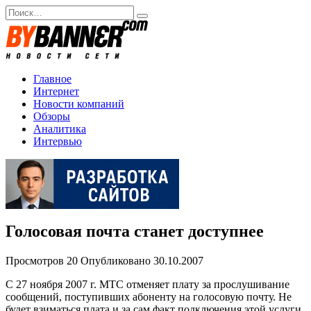
Перейти
Search
к
for:
содержанию
Главное
Интернет
Новости компаний
Обзоры
Аналитика
Интервью
Голосовая почта станет доступнее
Просмотров
20
Опубликовано
30.10.2007
С 27 ноября 2007 г. МТС отменяет плату за прослушивание
сообщений, поступивших абоненту на голосовую почту. Не
будет взиматься плата и за сам факт подключения этой услуги.