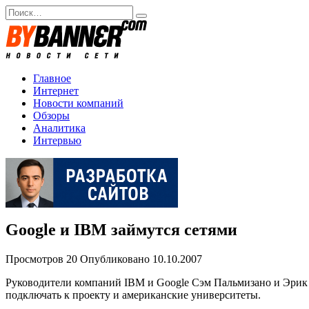
Перейти
Search
к
for:
содержанию
Главное
Интернет
Новости компаний
Обзоры
Аналитика
Интервью
Google и IBM займутся сетями
Просмотров
20
Опубликовано
10.10.2007
Руководители компаний IBM и Google Сэм Пальмизано и Эрик 
подключать к проекту и американские университеты.