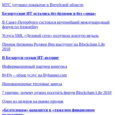
МТС улучшил покрытие в Витебской области
Белорусские ИТ остались без брэндов и без «лица»
В Санкт-Петербурге состоялся крупнейший международный
форум по блокчейну
Услуга SML «Деловой сети» получила золотую медаль
Пророк биткоина Роджер Вер выступит на Blockchain Life
2018
В Беларуси создан ИТ-холдинг
Информационный партнер конкурса
ByFly – обзор услуг на Bybanner.com
Инновационные тепловые завесы
7 причин, почему нужно посетить форум Blockchain Life 2018
Один из лидеров на рынке продаж
«Белтелеком» находится в «тяжелом финансовом
положении»