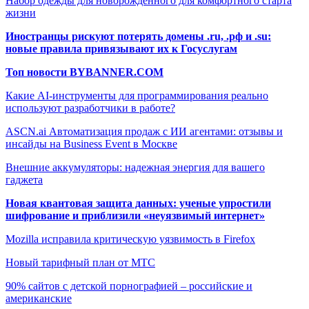
Набор одежды для новорожденного для комфортного старта
жизни
Иностранцы рискуют потерять домены .ru, .рф и .su:
новые правила привязывают их к Госуслугам
Топ новости BYBANNER.COM
Какие AI-инструменты для программирования реально
используют разработчики в работе?
ASCN.ai Автоматизация продаж с ИИ агентами: отзывы и
инсайды на Business Event в Москве
Внешние аккумуляторы: надежная энергия для вашего
гаджета
Новая квантовая защита данных: ученые упростили
шифрование и приблизили «неуязвимый интернет»
Mozilla исправила критическую уязвимость в Firefox
Новый тарифный план от МТС
90% сайтов с детской порнографией – российские и
американские