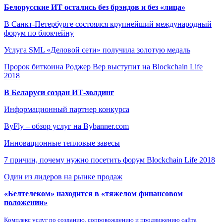
Белорусские ИТ остались без брэндов и без «лица»
В Санкт-Петербурге состоялся крупнейший международный
форум по блокчейну
Услуга SML «Деловой сети» получила золотую медаль
Пророк биткоина Роджер Вер выступит на Blockchain Life
2018
В Беларуси создан ИТ-холдинг
Информационный партнер конкурса
ByFly – обзор услуг на Bybanner.com
Инновационные тепловые завесы
7 причин, почему нужно посетить форум Blockchain Life 2018
Один из лидеров на рынке продаж
«Белтелеком» находится в «тяжелом финансовом
положении»
Комплекс услуг по созданию, сопровождению и продвижению сайта