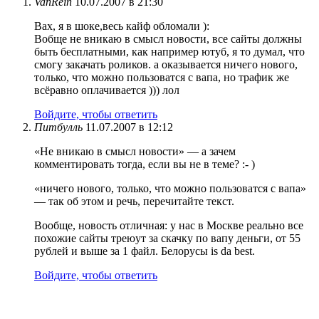
VanRein
10.07.2007 в 21:30
Вах, я в шоке,весь кайф обломали ):
Вобще не вникаю в смысл новости, все сайты должны
быть бесплатными, как например ютуб, я то думал, что
смогу закачать роликов. а оказывается ничего нового,
только, что можно пользоватся с вапа, но трафик же
всёравно оплачивается ))) лол
Войдите, чтобы ответить
Питбулль
11.07.2007 в 12:12
«Не вникаю в смысл новости» — а зачем
комментировать тогда, если вы не в теме? :- )
«ничего нового, только, что можно пользоватся с вапа»
— так об этом и речь, перечитайте текст.
Вообще, новость отличная: у нас в Москве реально все
похожие сайты треюут за скачку по вапу деньги, от 55
рублей и выше за 1 файл. Белорусы is da best.
Войдите, чтобы ответить