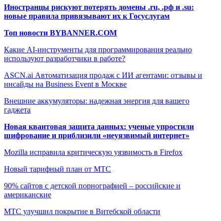
Иностранцы рискуют потерять домены .ru, .рф и .su:
новые правила привязывают их к Госуслугам
Топ новости BYBANNER.COM
Какие AI-инструменты для программирования реально
используют разработчики в работе?
ASCN.ai Автоматизация продаж с ИИ агентами: отзывы и
инсайды на Business Event в Москве
Внешние аккумуляторы: надежная энергия для вашего
гаджета
Новая квантовая защита данных: ученые упростили
шифрование и приблизили «неуязвимый интернет»
Mozilla исправила критическую уязвимость в Firefox
Новый тарифный план от МТС
90% сайтов с детской порнографией – российские и
американские
МТС улучшил покрытие в Витебской области