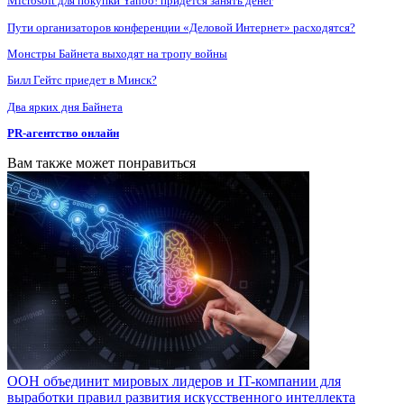
Microsoft для покупки Yahoo! придется занять денег
Пути организаторов конференции «Деловой Интернет» расходятся?
Монстры Байнета выходят на тропу войны
Билл Гейтс приедет в Минск?
Два ярких дня Байнета
PR-агентство онлайн
Вам также может понравиться
ООН объединит мировых лидеров и IT-компании для
выработки правил развития искусственного интеллекта