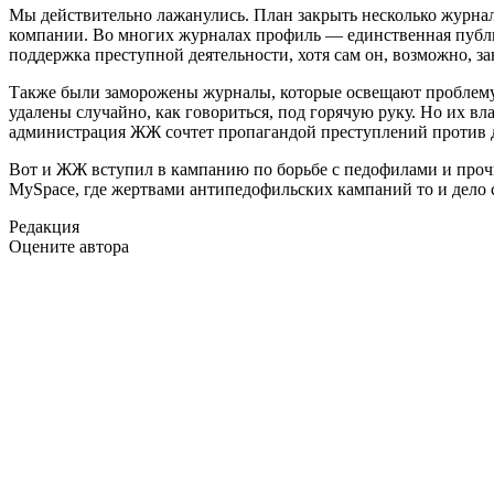
Мы действительно лажанулись. План закрыть несколько журна
компании. Во многих журналах профиль — единственная публичн
поддержка преступной деятельности, хотя сам он, возможно, 
Также были заморожены журналы, которые освещают проблему 
удалены случайно, как говориться, под горячую руку. Но их 
администрация ЖЖ сочтет пропагандой преступлений против де
Вот и ЖЖ вступил в кампанию по борьбе с педофилами и прочи
MySpace, где жертвами антипедофильских кампаний то и дело 
Редакция
Оцените автора