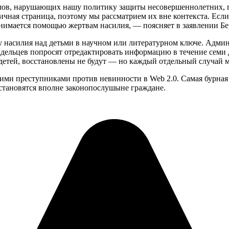
лов, нарушающих нашу политику защиты несовершеннолетних, п
ая страница, поэтому мы рассматрием их вне контекста. Если в
занимается помощью жертвам насилия, — поясняет в заявлении Бе
насилия над детьми в научном или литературном ключе. Админ
владельцев попросят отредактировать информацию в течение сем
тей, восстановлены не будут — но каждый отдельный случай мо
ми преступниками против невинности в Web 2.0. Самая бурная д
становятся вполне законопослушыне граждане.