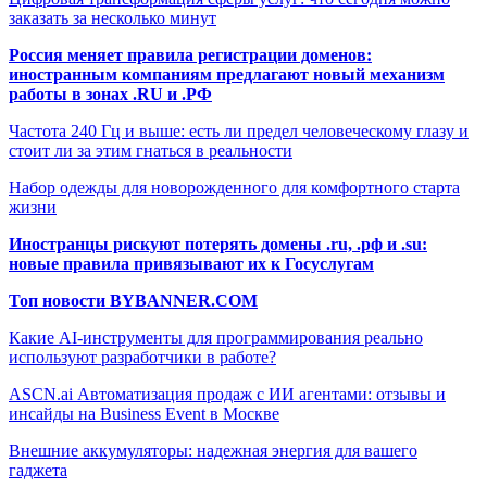
заказать за несколько минут
Россия меняет правила регистрации доменов:
иностранным компаниям предлагают новый механизм
работы в зонах .RU и .РФ
Частота 240 Гц и выше: есть ли предел человеческому глазу и
стоит ли за этим гнаться в реальности
Набор одежды для новорожденного для комфортного старта
жизни
Иностранцы рискуют потерять домены .ru, .рф и .su:
новые правила привязывают их к Госуслугам
Топ новости BYBANNER.COM
Какие AI-инструменты для программирования реально
используют разработчики в работе?
ASCN.ai Автоматизация продаж с ИИ агентами: отзывы и
инсайды на Business Event в Москве
Внешние аккумуляторы: надежная энергия для вашего
гаджета