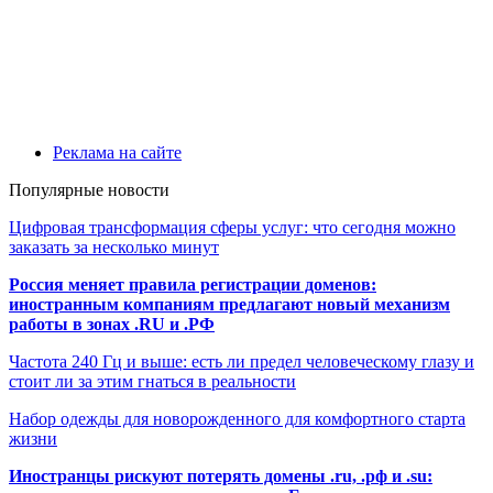
Реклама на сайте
Популярные новости
Цифровая трансформация сферы услуг: что сегодня можно
заказать за несколько минут
Россия меняет правила регистрации доменов:
иностранным компаниям предлагают новый механизм
работы в зонах .RU и .РФ
Частота 240 Гц и выше: есть ли предел человеческому глазу и
стоит ли за этим гнаться в реальности
Набор одежды для новорожденного для комфортного старта
жизни
Иностранцы рискуют потерять домены .ru, .рф и .su: