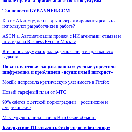
новые правила привязывают их к Госуслугам
Топ новости BYBANNER.COM
Какие AI-инструменты для программирования реально
используют разработчики в работе?
ASCN.ai Автоматизация продаж с ИИ агентами: отзывы и
инсайды на Business Event в Москве
Внешние аккумуляторы: надежная энергия для вашего
гаджета
Новая квантовая защита данных: ученые упростили
шифрование и приблизили «неуязвимый интернет»
Mozilla исправила критическую уязвимость в Firefox
Новый тарифный план от МТС
90% сайтов с детской порнографией – российские и
американские
МТС улучшил покрытие в Витебской области
Белорусские ИТ остались без брэндов и без «лица»