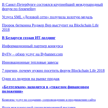
В Санкт-Петербурге состоялся крупнейший международный
форум по блокчейну
Услуга SML «Деловой сети» получила золотую медаль
Пророк биткоина Роджер Вер выступит на Blockchain Life
2018
В Беларуси создан ИТ-холдинг
Информационный партнер конкурса
ByFly – обзор услуг на Bybanner.com
Инновационные тепловые завесы
7 причин, почему нужно посетить форум Blockchain Life 2018
Один из лидеров на рынке продаж
«Белтелеком» находится в «тяжелом финансовом
положении»
Комплекс услуг по созданию, сопровождению и продвижению сайта
Итоги международной специализированной выставки