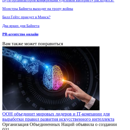
Пути организаторов конференции «Деловой Интернет» расходятся?
Монстры Байнета выходят на тропу войны
Билл Гейтс приедет в Минск?
Два ярких дня Байнета
PR-агентство онлайн
Вам также может понравиться
ООН объединит мировых лидеров и IT-компании для
выработки правил развития искусственного интеллекта
Организация Объединенных Наций объявила о создании
0
31