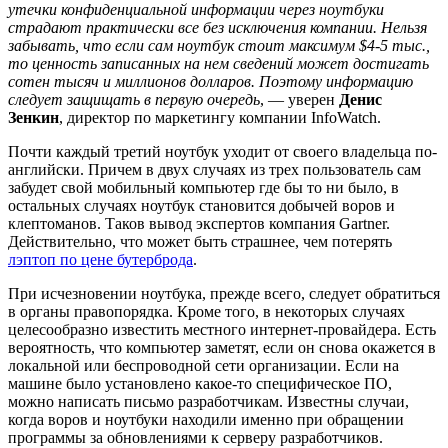
утечки конфиденциальной информации через ноутбуки
страдают практически все без исключения компании. Нельзя
забывать, что если сам ноутбук стоит максимум $4-5 тыс.,
то ценность записанных на нем сведений может достигать
сотен тысяч и миллионов долларов. Поэтому информацию
следует защищать в первую очередь
, — уверен
Денис
Зенкин
, директор по маркетингу компании InfoWatch.
Почти каждый третий ноутбук уходит от своего владельца по-
английски. Причем в двух случаях из трех пользователь сам
забудет свой мобильный компьютер где бы то ни было, в
остальных случаях ноутбук становится добычей воров и
клептоманов. Таков вывод экспертов компания Gartner.
Действительно, что может быть страшнее, чем потерять
лэптоп по цене бутерброда
.
При исчезновении ноутбука, прежде всего, следует обратиться
в органы правопорядка. Кроме того, в некоторых случаях
целесообразно известить местного интернет-провайдера. Есть
вероятность, что компьютер заметят, если он снова окажется в
локальной или беспроводной сети организации. Если на
машине было установлено какое-то специфическое ПО,
можно написать письмо разработчикам. Известны случаи,
когда воров и ноутбуки находили именно при обращении
программы за обновлениями к серверу разработчиков.