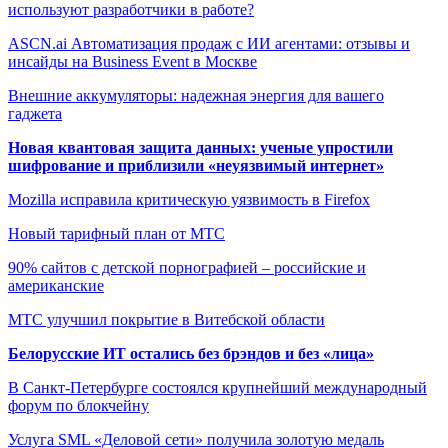
используют разработчики в работе?
ASCN.ai Автоматизация продаж с ИИ агентами: отзывы и
инсайды на Business Event в Москве
Внешние аккумуляторы: надежная энергия для вашего
гаджета
Новая квантовая защита данных: ученые упростили
шифрование и приблизили «неуязвимый интернет»
Mozilla исправила критическую уязвимость в Firefox
Новый тарифный план от МТС
90% сайтов с детской порнографией – российские и
американские
МТС улучшил покрытие в Витебской области
Белорусские ИТ остались без брэндов и без «лица»
В Санкт-Петербурге состоялся крупнейший международный
форум по блокчейну
Услуга SML «Деловой сети» получила золотую медаль