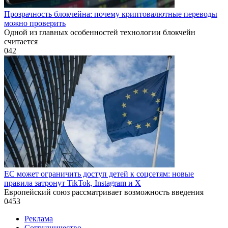
Прозрачность блокчейна: почему криптовалютные переводы
можно проверить
Одной из главных особенностей технологии блокчейн
считается
0
42
ЕС может ограничить доступ детей к соцсетям: новые
правила затронут TikTok, Instagram и X
Европейский союз рассматривает возможность введения
0
453
Реклама
Сотрудничество