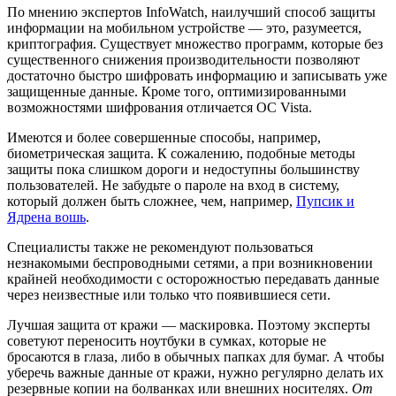
По мнению экспертов InfoWatch, наилучший способ защиты
информации на мобильном устройстве — это, разумеется,
криптография. Существует множество программ, которые без
существенного снижения производительности позволяют
достаточно быстро шифровать информацию и записывать уже
защищенные данные. Кроме того, оптимизированными
возможностями шифрования отличается ОС Vista.
Имеются и более совершенные способы, например,
биометрическая защита. К сожалению, подобные методы
защиты пока слишком дороги и недоступны большинству
пользователей. Не забудьте о пароле на вход в систему,
который должен быть сложнее, чем, например,
Пупсик и
Ядрена вошь
.
Специалисты также не рекомендуют пользоваться
незнакомыми беспроводными сетями, а при возникновении
крайней необходимости с осторожностью передавать данные
через неизвестные или только что появившиеся сети.
Лучшая защита от кражи — маскировка. Поэтому эксперты
советуют переносить ноутбуки в сумках, которые не
бросаются в глаза, либо в обычных папках для бумаг. А чтобы
уберечь важные данные от кражи, нужно регулярно делать их
резервные копии на болванках или внешних носителях.
От