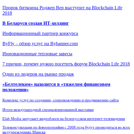
Пророк биткоина Роджер Вер выступит на Blockchain Life
2018
В Беларуси создан ИТ-холдинг
Информационный партнер конкурса
ByFly – обзор услуг на Bybanner.com
Инновационные тепловые завесы
7 причин, почему нужно посетить форум Blockchain Life 2018
Один из лидеров на рынке продаж
«Белтелеком» находится в «тяжелом финансовом
положении»
Комплекс услуг по созданию, сопровождению и продвижению сайта
Итоги международной специализированной выставки
Elab Media запускает видеоблоги на белорусском интернет-телевидении
Телеконсультации по флюорографии с 2008 года будут проводиться во всех
медучреждениях Минска