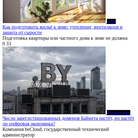
Дом
Как подготовить жильё к зиме: утепление, вентиляция и
защита от сырости
Подготовка квартиры или частного дома к зиме не должна
0
33
Аналитика
Число зарегистрированных доменов Байнета растёт, но растёт
ли цифровая экономика?
Компания beCloud, государственный технический
администратор