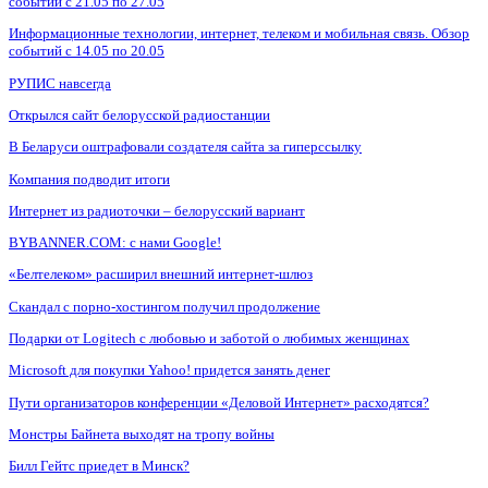
событий с 21.05 по 27.05
Информационные технологии, интернет, телеком и мобильная связь. Обзор
событий с 14.05 по 20.05
РУПИС навсегда
Открылся сайт белорусской радиостанции
В Беларуси оштрафовали создателя сайта за гиперссылку
Компания подводит итоги
Интернет из радиоточки – белорусский вариант
BYBANNER.COM: c нами Google!
«Белтелеком» расширил внешний интернет-шлюз
Скандал с порно-хостингом получил продолжение
Подарки от Logitech с любовью и заботой о любимых женщинах
Microsoft для покупки Yahoo! придется занять денег
Пути организаторов конференции «Деловой Интернет» расходятся?
Монстры Байнета выходят на тропу войны
Билл Гейтс приедет в Минск?