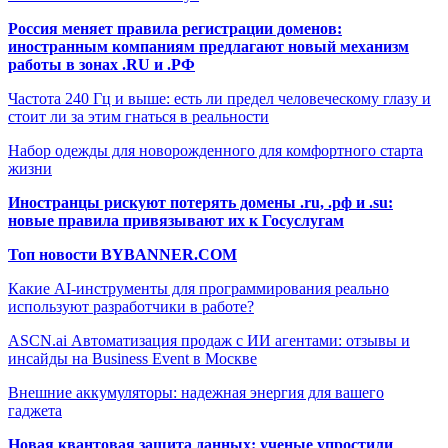
Россия меняет правила регистрации доменов:
иностранным компаниям предлагают новый механизм
работы в зонах .RU и .РФ
Частота 240 Гц и выше: есть ли предел человеческому глазу и
стоит ли за этим гнаться в реальности
Набор одежды для новорожденного для комфортного старта
жизни
Иностранцы рискуют потерять домены .ru, .рф и .su:
новые правила привязывают их к Госуслугам
Топ новости BYBANNER.COM
Какие AI-инструменты для программирования реально
используют разработчики в работе?
ASCN.ai Автоматизация продаж с ИИ агентами: отзывы и
инсайды на Business Event в Москве
Внешние аккумуляторы: надежная энергия для вашего
гаджета
Новая квантовая защита данных: ученые упростили