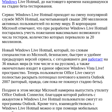
Windows
Live Hotmail, до настоящего времени находившуюся
на стадии бета-тестирования.
Сервис Windows Live Hotmail приходит на смену популярной
службе MSN Hotmail, насчитывающей свыше 280 миллионов
активных пользователей по всему миру. В корпорации
Microsoft отмечают, что при разработке Windows Live Hotmail
постарались учесть пожелания максимально возможного
числа тестеров, количество которых перевалило за 20
миллионов.
Новый Windows Live Hotmail, который, по словам
специалистов из Microsoft, безопаснее, быстрее и удобнее
предыдущих версий сервиса, с сегодняшнего дня
работает
на
36 языках мира (в том числе и на русском), а также
окончательно входит в единое офисное Windows Vista Live!
пространство. Теперь пользователи Office Live смогут
полностью раскрыть потенциал почтового клиента Outlook
2007 (который, правда, сам пока не покинул стадию беты).
Позднее в этом месяце Microsoft намерена выпустить утилиту
Office Outlook Connector, благодаря которой работать с
аккаунтом в Windows Live Hotmail пользователи смогут из
программы Outlook. Кроме того, взаимодействовать с
Windows Live Hotmail можно и при помощи мобильных