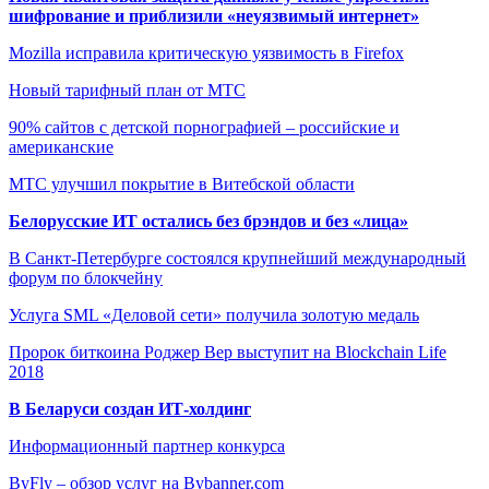
шифрование и приблизили «неуязвимый интернет»
Mozilla исправила критическую уязвимость в Firefox
Новый тарифный план от МТС
90% сайтов с детской порнографией – российские и
американские
МТС улучшил покрытие в Витебской области
Белорусские ИТ остались без брэндов и без «лица»
В Санкт-Петербурге состоялся крупнейший международный
форум по блокчейну
Услуга SML «Деловой сети» получила золотую медаль
Пророк биткоина Роджер Вер выступит на Blockchain Life
2018
В Беларуси создан ИТ-холдинг
Информационный партнер конкурса
ByFly – обзор услуг на Bybanner.com