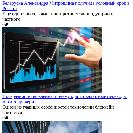
Беларуска Александра Митрошина получила условный срок в
России
Еще один эпизод кампании против медиаиндустрии и
частного
0
49
Прозрачность блокчейна: почему криптовалютные переводы
можно проверить
Одной из главных особенностей технологии блокчейн
считается
0
40