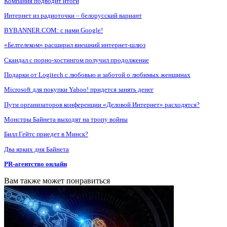
Компания подводит итоги
Интернет из радиоточки – белорусский вариант
BYBANNER.COM: c нами Google!
«Белтелеком» расширил внешний интернет-шлюз
Скандал с порно-хостингом получил продолжение
Подарки от Logitech с любовью и заботой о любимых женщинах
Microsoft для покупки Yahoo! придется занять денег
Пути организаторов конференции «Деловой Интернет» расходятся?
Монстры Байнета выходят на тропу войны
Билл Гейтс приедет в Минск?
Два ярких дня Байнета
PR-агентство онлайн
Вам также может понравиться