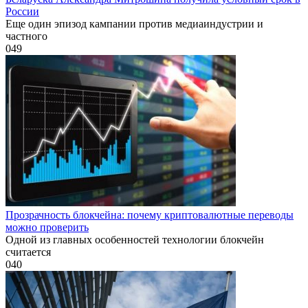
России
Еще один эпизод кампании против медиаиндустрии и
частного
0
49
Прозрачность блокчейна: почему криптовалютные переводы
можно проверить
Одной из главных особенностей технологии блокчейн
считается
0
40