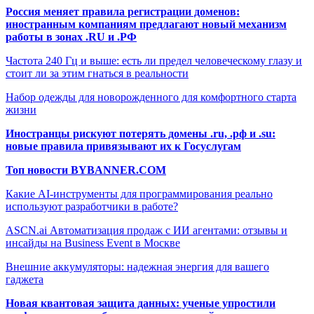
Россия меняет правила регистрации доменов:
иностранным компаниям предлагают новый механизм
работы в зонах .RU и .РФ
Частота 240 Гц и выше: есть ли предел человеческому глазу и
стоит ли за этим гнаться в реальности
Набор одежды для новорожденного для комфортного старта
жизни
Иностранцы рискуют потерять домены .ru, .рф и .su:
новые правила привязывают их к Госуслугам
Топ новости BYBANNER.COM
Какие AI-инструменты для программирования реально
используют разработчики в работе?
ASCN.ai Автоматизация продаж с ИИ агентами: отзывы и
инсайды на Business Event в Москве
Внешние аккумуляторы: надежная энергия для вашего
гаджета
Новая квантовая защита данных: ученые упростили