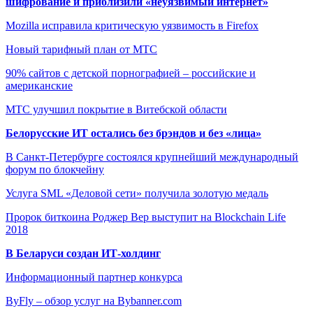
шифрование и приблизили «неуязвимый интернет»
Mozilla исправила критическую уязвимость в Firefox
Новый тарифный план от МТС
90% сайтов с детской порнографией – российские и
американские
МТС улучшил покрытие в Витебской области
Белорусские ИТ остались без брэндов и без «лица»
В Санкт-Петербурге состоялся крупнейший международный
форум по блокчейну
Услуга SML «Деловой сети» получила золотую медаль
Пророк биткоина Роджер Вер выступит на Blockchain Life
2018
В Беларуси создан ИТ-холдинг
Информационный партнер конкурса
ByFly – обзор услуг на Bybanner.com