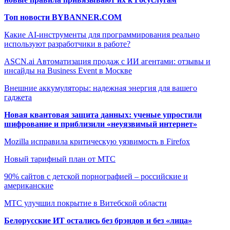
Топ новости BYBANNER.COM
Какие AI-инструменты для программирования реально
используют разработчики в работе?
ASCN.ai Автоматизация продаж с ИИ агентами: отзывы и
инсайды на Business Event в Москве
Внешние аккумуляторы: надежная энергия для вашего
гаджета
Новая квантовая защита данных: ученые упростили
шифрование и приблизили «неуязвимый интернет»
Mozilla исправила критическую уязвимость в Firefox
Новый тарифный план от МТС
90% сайтов с детской порнографией – российские и
американские
МТС улучшил покрытие в Витебской области
Белорусские ИТ остались без брэндов и без «лица»