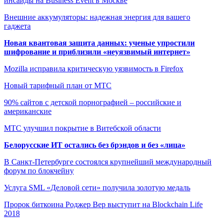
инсайды на Business Event в Москве
Внешние аккумуляторы: надежная энергия для вашего
гаджета
Новая квантовая защита данных: ученые упростили
шифрование и приблизили «неуязвимый интернет»
Mozilla исправила критическую уязвимость в Firefox
Новый тарифный план от МТС
90% сайтов с детской порнографией – российские и
американские
МТС улучшил покрытие в Витебской области
Белорусские ИТ остались без брэндов и без «лица»
В Санкт-Петербурге состоялся крупнейший международный
форум по блокчейну
Услуга SML «Деловой сети» получила золотую медаль
Пророк биткоина Роджер Вер выступит на Blockchain Life
2018