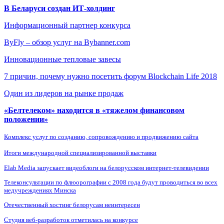
В Беларуси создан ИТ-холдинг
Информационный партнер конкурса
ByFly – обзор услуг на Bybanner.com
Инновационные тепловые завесы
7 причин, почему нужно посетить форум Blockchain Life 2018
Один из лидеров на рынке продаж
«Белтелеком» находится в «тяжелом финансовом
положении»
Комплекс услуг по созданию, сопровождению и продвижению сайта
Итоги международной специализированной выставки
Elab Media запускает видеоблоги на белорусском интернет-телевидении
Телеконсультации по флюорографии с 2008 года будут проводиться во всех
медучреждениях Минска
Отечественный хостинг белорусам неинтересен
Студия веб-разработок отметилась на конкурсе