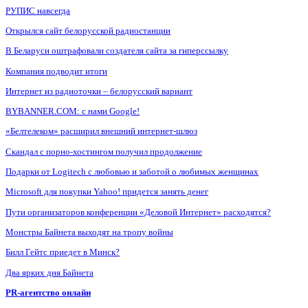
РУПИС навсегда
Открылся сайт белорусской радиостанции
В Беларуси оштрафовали создателя сайта за гиперссылку
Компания подводит итоги
Интернет из радиоточки – белорусский вариант
BYBANNER.COM: c нами Google!
«Белтелеком» расширил внешний интернет-шлюз
Скандал с порно-хостингом получил продолжение
Подарки от Logitech с любовью и заботой о любимых женщинах
Microsoft для покупки Yahoo! придется занять денег
Пути организаторов конференции «Деловой Интернет» расходятся?
Монстры Байнета выходят на тропу войны
Билл Гейтс приедет в Минск?
Два ярких дня Байнета
PR-агентство онлайн