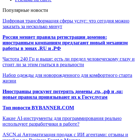
Популярные новости
Цифровая трансформация сферы услуг: что сегодня можно
заказать за несколько минут
Россия меняет правила регистрации доменов:
иностранным компаниям предлагают новый механизм
работы в зонах .RU и .РФ
Частота 240 Гц и выше: есть ли предел человеческому глазу и
стоит ли за этим гнаться в реальности
Набор одежды для новорожденного для комфортного старта
жизни
Иностранцы рискуют потерять домены .ru, .рф и .su:
новые правила привязывают их к Госуслугам
Топ новости BYBANNER.COM
Какие AI-инструменты для программирования реально
используют разработчики в работе?
ASCN.ai Автоматизация продаж с ИИ агентами: отзывы и