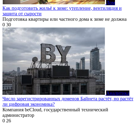
Дом
Как подготовить жильё к зиме: утепление, вентиляция и
защита от сырости
Подготовка квартиры или частного дома к зиме не должна
0
30
Аналитика
Число зарегистрированных доменов Байнета растёт, но растёт
ли цифровая экономика?
Компания beCloud, государственный технический
администратор
0
26