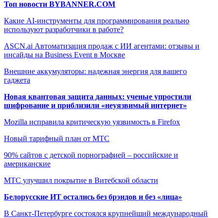
Топ новости BYBANNER.COM
Какие AI-инструменты для программирования реально
используют разработчики в работе?
ASCN.ai Автоматизация продаж с ИИ агентами: отзывы и
инсайды на Business Event в Москве
Внешние аккумуляторы: надежная энергия для вашего
гаджета
Новая квантовая защита данных: ученые упростили
шифрование и приблизили «неуязвимый интернет»
Mozilla исправила критическую уязвимость в Firefox
Новый тарифный план от МТС
90% сайтов с детской порнографией – российские и
американские
МТС улучшил покрытие в Витебской области
Белорусские ИТ остались без брэндов и без «лица»
В Санкт-Петербурге состоялся крупнейший международный