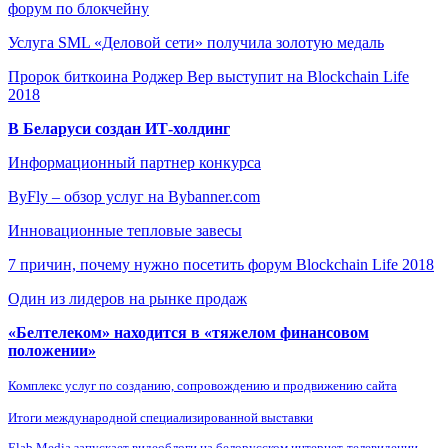
форум по блокчейну
Услуга SML «Деловой сети» получила золотую медаль
Пророк биткоина Роджер Вер выступит на Blockchain Life
2018
В Беларуси создан ИТ-холдинг
Информационный партнер конкурса
ByFly – обзор услуг на Bybanner.com
Инновационные тепловые завесы
7 причин, почему нужно посетить форум Blockchain Life 2018
Один из лидеров на рынке продаж
«Белтелеком» находится в «тяжелом финансовом
положении»
Комплекс услуг по созданию, сопровождению и продвижению сайта
Итоги международной специализированной выставки
Elab Media запускает видеоблоги на белорусском интернет-телевидении