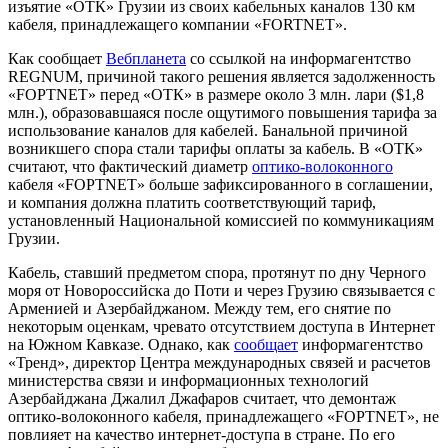
изъятие «ОТК» Грузии из своих кабельных каналов 130 км
кабеля, принадлежащего компании «FORTNET».
Как сообщает
Вебпланета
со ссылкой на информагентство
REGNUM, причиной такого решения является задолженность
«FOPTNET» перед «ОТК» в размере около 3 млн. лари ($1,8
млн.), образовавшаяся после ощутимого повышения тарифа за
использование каналов для кабелей. Банальной причиной
возникшего спора стали тарифы оплаты за кабель. В «ОТК»
считают, что фактический диаметр
оптико-волоконного
кабеля «FOPTNET» больше зафиксированного в соглашении,
и компания должна платить соответствующий тариф,
установленный Национальной комиссией по коммуникациям
Грузии.
Кабель, ставший предметом спора, протянут по дну Черного
моря от Новороссийска до Поти и через Грузию связывается с
Арменией и Азербайджаном. Между тем, его снятие по
некоторым оценкам, чревато отсутствием доступа в Интернет
на Южном Кавказе. Однако, как
сообщает
информагентство
«Тренд», директор Центра международных связей и расчетов
министерства связи и информационных технологий
Азербайджана Джалил Джафаров считает, что демонтаж
оптико-волоконного кабеля, принадлежащего «FOPTNET», не
повлияет на качество интернет-доступа в стране. По его