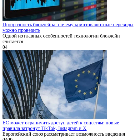
Прозрачность блокчейна: почему криптовалютные переводы
можно проверить
Одной из главных особенностей технологии блокчейн
считается
0
4
ЕС может ограничить доступ детей к соцсетям: новые
правила затронут TikTok, Instagram и X
Европейский союз рассматривает возможность введения
0
400