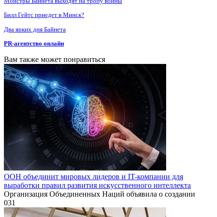
Монстры Байнета выходят на тропу войны
Билл Гейтс приедет в Минск?
Два ярких дня Байнета
PR-агентство онлайн
Вам также может понравиться
ООН объединит мировых лидеров и IT-компании для
выработки правил развития искусственного интеллекта
Организация Объединенных Наций объявила о создании
0
31