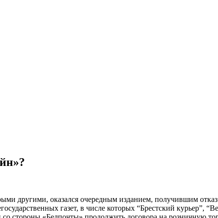
айн»?
орыми другими, оказался очередным изданием, получившим отказ 
осударственных газет, в числе которых “Брестский курьер”, “В
со стороны «Белпочты» продолжить договора на розничную торг