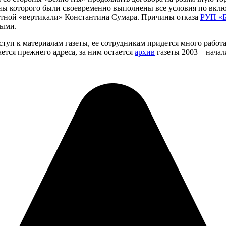
ны которого были своевременно выполнены все условия по включ
астной «вертикали» Константина Сумара. Причины отказа
РУП «Б
ными.
туп к материалам газеты, ее сотрудникам придется много работ
ается прежнего адреса, за ним остается
архив
газеты 2003 – начал