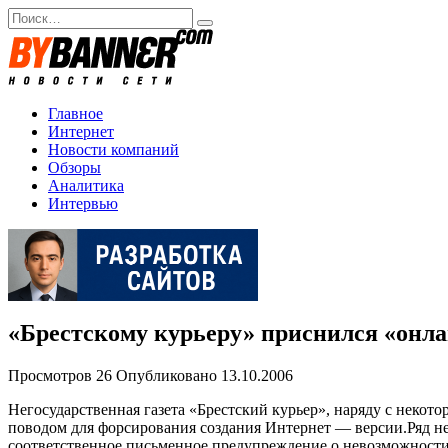
Перейти
Search
к
for:
содержанию
Главное
Интернет
Новости компаний
Обзоры
Аналитика
Интервью
«Брестскому курьеру» приснился «онл
Просмотров
26
Опубликовано
13.10.2006
Негосударственная газета «Брестский курьер», наряду с некот
поводом для форсирования создания Интернет — версии.Ряд нег
соответственное письменное предупреждение о невозможности 