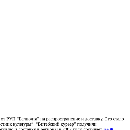
от РУП “Белпочта” на распространение и доставку. Это стало
естник культуры”, “Витебский курьер” получили
овлю и доставку в регионы в 2007 году, сообщает
БАЖ
.