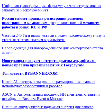
Цифровая трансформация сферы услуг: что сегодня можно
заказать за несколько минут
Россия меняет правила регистрации доменов:
иностранным компаниям предлагают новый механизм
работы в зонах .RU и .РФ
Частота 240 Гц и выше: есть ли предел человеческому глазу и
стоит ли за этим гнаться в реальности
Набор одежды для новорожденного для комфортного старта
жизни
Иностранцы рискуют потерять домены .ru, .рф и .su:
новые правила привязывают их к Госуслугам
Топ новости BYBANNER.COM
Какие AI-инструменты для программирования реально
используют разработчики в работе?
ASCN.ai Автоматизация продаж с ИИ агентами: отзывы и
инсайды на Business Event в Москве
Внешние аккумуляторы: надежная энергия для вашего