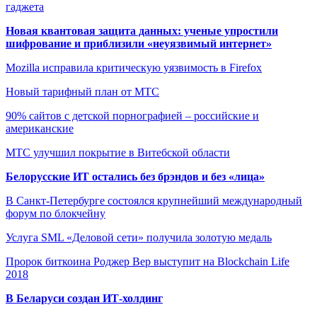
гаджета
Новая квантовая защита данных: ученые упростили
шифрование и приблизили «неуязвимый интернет»
Mozilla исправила критическую уязвимость в Firefox
Новый тарифный план от МТС
90% сайтов с детской порнографией – российские и
американские
МТС улучшил покрытие в Витебской области
Белорусские ИТ остались без брэндов и без «лица»
В Санкт-Петербурге состоялся крупнейший международный
форум по блокчейну
Услуга SML «Деловой сети» получила золотую медаль
Пророк биткоина Роджер Вер выступит на Blockchain Life
2018
В Беларуси создан ИТ-холдинг