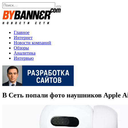
Перейти
Search
к
for:
содержанию
Главное
Интернет
Новости компаний
Обзоры
Аналитика
Интервью
В Сеть попали фото наушников Apple A