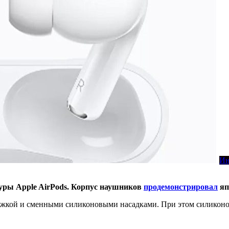
Ин
уры Apple AirPods. Корпус наушников
продемонстрировал
яп
ожкой и сменными силиконовыми насадками. При этом силиконов