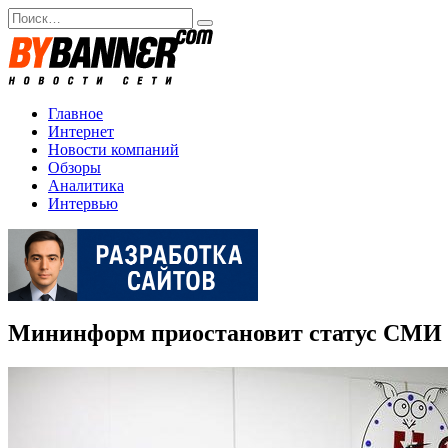
Перейти
Search
к
for:
содержанию
Главное
Интернет
Новости компаний
Обзоры
Аналитика
Интервью
Мининформ приостановит статус СМИ д