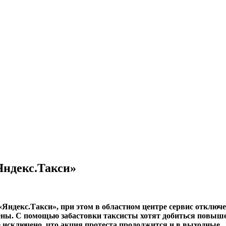
Яндекс.Такси»
«Яндекс.Такси», при этом в областном центре сервис отключ
рены. С помощью забастовки таксисты хотят добиться повыш
е исключено, что акция протеста продолжится и в выходные.