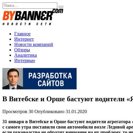
Перейти
Search
к
for:
содержанию
Главное
Интернет
Новости компаний
Обзоры
Аналитика
Интервью
В Витебске и Орше бастуют водители «
Просмотров
30
Опубликовано
31.01.2020
31 января в Витебске и Орше бастуют водители агрегатора 
с самого утра поставили свои автомобили возле Ледовой а
если руководство не обратит внимание на их проблему, то н