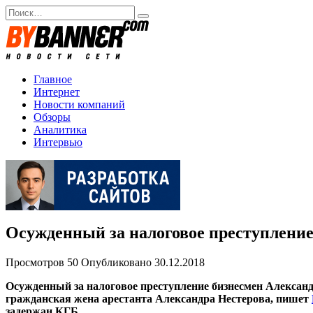
Перейти
Search
к
for:
содержанию
Главное
Интернет
Новости компаний
Обзоры
Аналитика
Интервью
Осужденный за налоговое преступление
Просмотров
50
Опубликовано
30.12.2018
Осужденный за налоговое преступление бизнесмен Александ
гражданская жена арестанта Александра Нестерова, пишет
задержан КГБ.