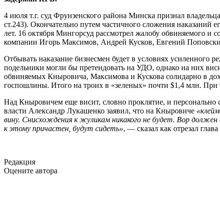
4 июля т.г. суд Фрунзенского района Минска признал владельц
ст.243). Окончательно путем частичного сложения наказаний е
лет. 16 октября Мингорсуд рассмотрел жалобу обвиняемого и с
компании Игорь Максимов, Андрей Кусков, Евгений Поповский,
Отбывать наказание бизнесмен будет в условиях усиленного р
подельники могли бы претендовать на УДО, однако на них вис
обвиняемых Кныровича, Максимова и Кускова солидарно в дохо
госпошлины. Итого на троих в «зеленых» почти $1,4 млн. При
Над Кныровичем еще висит, словно проклятие, и персонально с
власти Александр Лукашенко заявил, что на Кныровиче
«клейм
вину. Снисхождения к жуликам никакого не будет. Вор должен
к этому причастен, будут сидеть»
, — сказал как отрезал глава
Редакция
Оцените автора