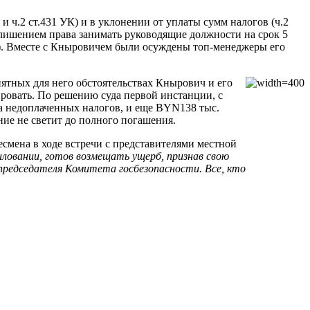
 ч.2 ст.431 УК) и в уклонении от уплаты сумм налогов (ч.2
 лишением права занимать руководящие должности на срок 5
ря). Вместе с Кныровичем были осуждены топ-менеджеры его
иятных для него обстоятельствах Кнырович и его
ировать. По решению суда первой инстанции, с
а недоплаченных налогов, и еще BYN138 тыс.
ие не светит до полного погашения.
есмена в ходе встречи с представителями местной
иловании, готов возмещать ущерб, признав свою
председателя Комитета госбезопасности. Все, кто