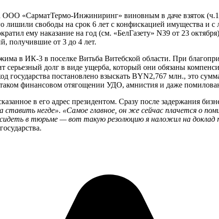
а ООО «СарматТермо-Инжиниринг» виновным в даче взяток (ч.1 и
го лишили свободы на срок 6 лет с конфискацией имущества и с
ократил ему наказание на год (см. «БелГазету» N39 от 23 октяб
 получившие от 3 до 4 лет.
ежима в ИК-3 в поселке Витьба Витебской области. При благопр
ит серьезный долг в виде ущерба, который они обязаны компенс
д государства постановлено взыскать BYN2,767 млн., это сумм
 таком финансовом отягощении УДО, амнистия и даже помилован
казанное в его адрес президентом. Сразу после задержания бизн
а ставить негде»
.
«Самое главное, он же сейчас плачется о пом
 сидеть в тюрьме — вот такую резолюцию я наложил на доклад 
 государства.