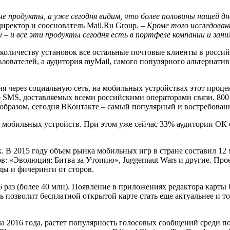
ые продукты, а уже сегодня видим, что более половины нашей д
ректор и сооснователь Mail.Ru Group.
– Кроме того исследова
 – и все эти продукты сегодня есть в портфеле компании и зан
личеству установок все остальные почтовые клиенты в российс
ьзователей, а аудитория myMail, самого популярного альтернатив
 через социальную сеть, на мобильных устройствах этот процен
 SMS, доставляемых всеми российскими операторами связи. 800
образом, сегодня ВКонтакте – самый популярный и востребован
с мобильных устройств. При этом уже сейчас 33% аудитории ОК с
 В 2015 году объем рынка мобильных игр в стране составил 12 м
: «Эволюция: Битва за Утопию», Juggernaut Wars и другие. Про
ды и фичеринги от сторов.
раз (более 40 млн). Появление в приложениях редактора карты 
ь позволит бесплатной открытой карте стать еще актуальнее и т
 2016 года, растет популярность голосовых сообщений среди по