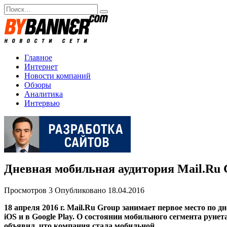
Перейти
Search
к
for:
содержанию
Главное
Интернет
Новости компаний
Обзоры
Аналитика
Интервью
Дневная мобильная аудитория Mail.Ru
Просмотров
3
Опубликовано
18.04.2016
18 апреля 2016 г. Mail.Ru Group занимает первое место по
iOS и в Google Play. О состоянии мобильного сегмента рун
объявил, что компания стала мобильной.