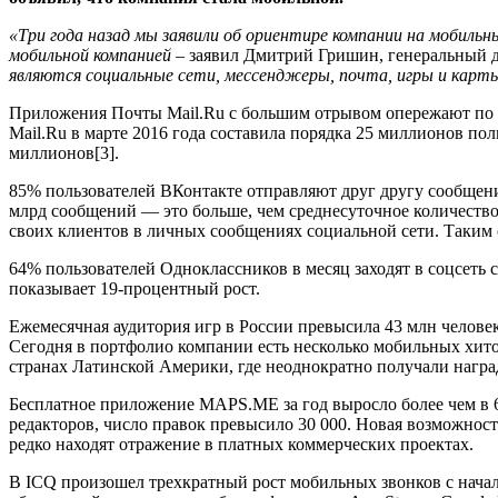
«Три года назад мы заявили об ориентире компании на мобильн
мобильной компанией –
заявил Дмитрий Гришин, генеральный ди
являются социальные сети, мессенджеры, почта, игры и карты
Приложения Почты Mail.Ru с большим отрывом опережают по ко
Mail.Ru в марте 2016 года составила порядка 25 миллионов пол
миллионов[3].
85% пользователей ВКонтакте отправляют друг другу сообщения
млрд сообщений — это больше, чем среднесуточное количество
своих клиентов в личных сообщениях социальной сети. Таким 
64% пользователей Одноклассников в месяц заходят в соцсеть 
показывает 19-процентный рост.
Ежемесячная аудитория игр в России превысила 43 млн человек.
Сегодня в портфолио компании есть несколько мобильных хитов
странах Латинской Америки, где неоднократно получали награ
Бесплатное приложение MAPS.ME за год выросло более чем в 6 
редакторов, число правок превысило 30 000. Новая возможност
редко находят отражение в платных коммерческих проектах.
В ICQ произошел трехкратный рост мобильных звонков с начала