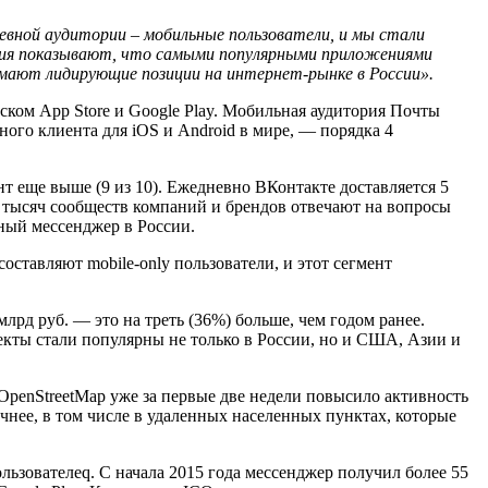
невной аудитории – мобильные пользователи, и мы стали
ния показывают, что самыми популярными приложениями
имают лидирующие позиции на интернет-рынке в России».
ком App Store и Google Play. Мобильная аудитория Почты
ного клиента для iOS и Android в мире, — порядка 4
т еще выше (9 из 10). Ежедневно ВКонтакте доставляется 5
 тысяч сообществ компаний и брендов отвечают на вопросы
ный мессенджер в России.
оставляют mobile-only пользователи, и этот сегмент
лрд руб. — это на треть (36%) больше, чем годом ранее.
екты стали популярны не только в России, но и США, Азии и
OpenStreetMap уже за первые две недели повысило активность
очнее, в том числе в удаленных населенных пунктах, которые
льзователеq. С начала 2015 года мессенджер получил более 55