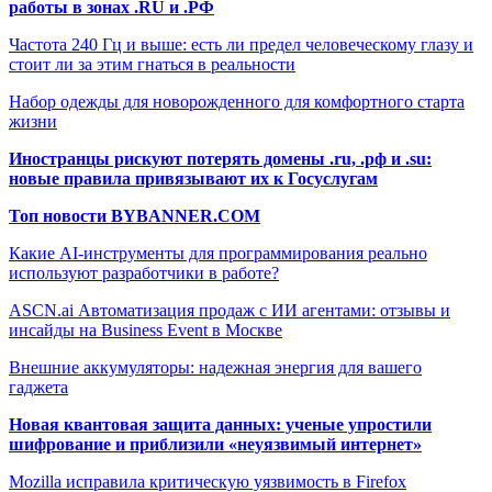
работы в зонах .RU и .РФ
Частота 240 Гц и выше: есть ли предел человеческому глазу и
стоит ли за этим гнаться в реальности
Набор одежды для новорожденного для комфортного старта
жизни
Иностранцы рискуют потерять домены .ru, .рф и .su:
новые правила привязывают их к Госуслугам
Топ новости BYBANNER.COM
Какие AI-инструменты для программирования реально
используют разработчики в работе?
ASCN.ai Автоматизация продаж с ИИ агентами: отзывы и
инсайды на Business Event в Москве
Внешние аккумуляторы: надежная энергия для вашего
гаджета
Новая квантовая защита данных: ученые упростили
шифрование и приблизили «неуязвимый интернет»
Mozilla исправила критическую уязвимость в Firefox