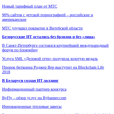
Новый тарифный план от МТС
90% сайтов с детской порнографией – российские и
американские
МТС улучшил покрытие в Витебской области
Белорусские ИТ остались без брэндов и без «лица»
В Санкт-Петербурге состоялся крупнейший международный
форум по блокчейну
Услуга SML «Деловой сети» получила золотую медаль
Пророк биткоина Роджер Вер выступит на Blockchain Life
2018
В Беларуси создан ИТ-холдинг
Информационный партнер конкурса
ByFly – обзор услуг на Bybanner.com
Инновационные тепловые завесы