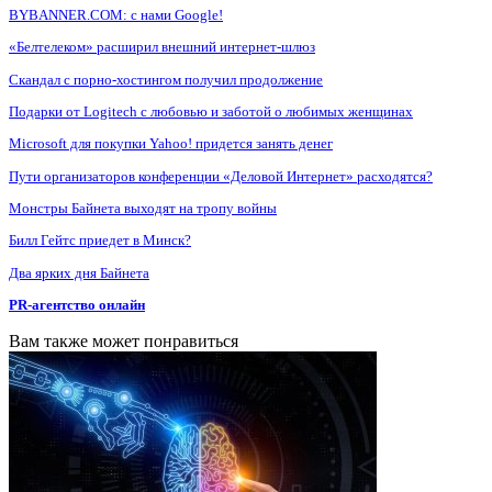
BYBANNER.COM: c нами Google!
«Белтелеком» расширил внешний интернет-шлюз
Скандал с порно-хостингом получил продолжение
Подарки от Logitech с любовью и заботой о любимых женщинах
Microsoft для покупки Yahoo! придется занять денег
Пути организаторов конференции «Деловой Интернет» расходятся?
Монстры Байнета выходят на тропу войны
Билл Гейтс приедет в Минск?
Два ярких дня Байнета
PR-агентство онлайн
Вам также может понравиться