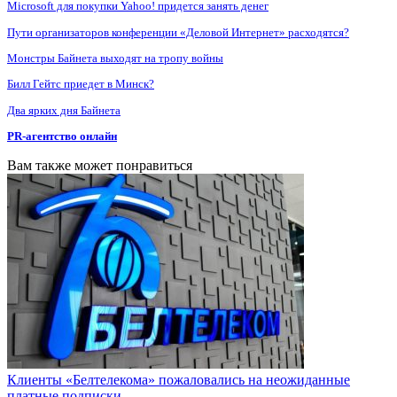
Microsoft для покупки Yahoo! придется занять денег
Пути организаторов конференции «Деловой Интернет» расходятся?
Монстры Байнета выходят на тропу войны
Билл Гейтс приедет в Минск?
Два ярких дня Байнета
PR-агентство онлайн
Вам также может понравиться
Клиенты «Белтелекома» пожаловались на неожиданные
платные подписки