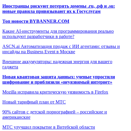
Иностранцы рискуют потерять домены .ru, .рф и .su:
новые правила привязывают их к Госуслугам
Топ новости BYBANNER.COM
Какие AI-инструменты для программирования реально
используют разработчики в работе?
ASCN.ai Автоматизация продаж с ИИ агентами: отзывы и
инсайды на Business Event в Москве
Внешние аккумуляторы: надежная энергия для вашего
гаджета
Новая квантовая защита данных: ученые упростили
шифрование и приблизили «неуязвимый интернет»
Mozilla исправила критическую уязвимость в Firefox
Новый тарифный план от МТС
90% сайтов с детской порнографией – российские и
американские
МТС улучшил покрытие в Витебской области