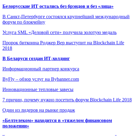
Белорусские ИТ остались без брэндов и без «лица»
В Санкт-Петербурге состоялся крупнейший международный
форум по блокчейну
Услуга SML «Деловой сети» получила золотую медаль
Пророк биткоина Роджер Вер выступит на Blockchain Life
2018
В Беларуси создан ИТ-холдинг
Информационный партнер конкурса
ByFly – обзор услуг на Bybanner.com
Инновационные тепловые завесы
7 причин, почему нужно посетить форум Blockchain Life 2018
Один из лидеров на рынке продаж
«Белтелеком» находится в «тяжелом финансовом
положении»