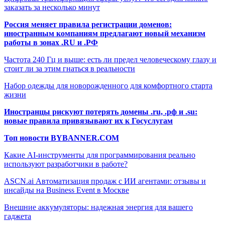
заказать за несколько минут
Россия меняет правила регистрации доменов:
иностранным компаниям предлагают новый механизм
работы в зонах .RU и .РФ
Частота 240 Гц и выше: есть ли предел человеческому глазу и
стоит ли за этим гнаться в реальности
Набор одежды для новорожденного для комфортного старта
жизни
Иностранцы рискуют потерять домены .ru, .рф и .su:
новые правила привязывают их к Госуслугам
Топ новости BYBANNER.COM
Какие AI-инструменты для программирования реально
используют разработчики в работе?
ASCN.ai Автоматизация продаж с ИИ агентами: отзывы и
инсайды на Business Event в Москве
Внешние аккумуляторы: надежная энергия для вашего
гаджета