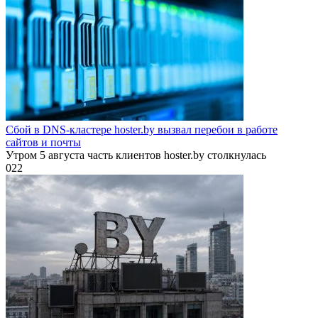
Сбой в DNS-кластере hoster.by вызвал перебои в работе
сайтов и почты
Утром 5 августа часть клиентов hoster.by столкнулась
0
22