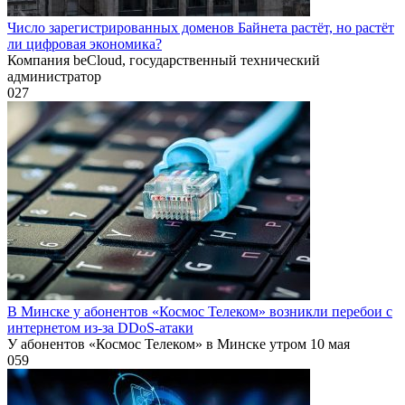
Число зарегистрированных доменов Байнета растёт, но растёт
ли цифровая экономика?
Компания beCloud, государственный технический
администратор
0
27
В Минске у абонентов «Космос Телеком» возникли перебои с
интернетом из-за DDoS-атаки
У абонентов «Космос Телеком» в Минске утром 10 мая
0
59