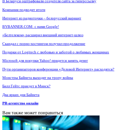
В Беларуси оштрафовали создателя сайта за гиперссылку
Компания подводит итоги
Интернет из радиоточки – белорусский вариант
BYBANNER.COM: c нами Google!
«Белтелеком» расширил внешний интернет-шлюз
Скандал с порно-хостингом получил продолжение
Подарки от Logitech с любовью и заботой о любимых женщинах
Microsoft для покупки Yahoo! придется занять денег
Пути организаторов конференции «Деловой Интернет» расходятся?
Монстры Байнета выходят на тропу войны
Билл Гейтс приедет в Минск?
Два ярких дня Байнета
PR-агентство онлайн
Вам также может понравиться