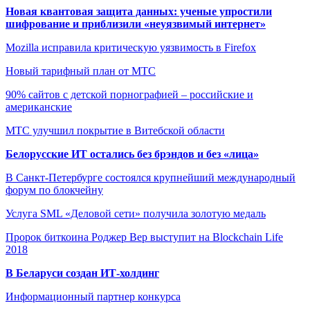
Новая квантовая защита данных: ученые упростили
шифрование и приблизили «неуязвимый интернет»
Mozilla исправила критическую уязвимость в Firefox
Новый тарифный план от МТС
90% сайтов с детской порнографией – российские и
американские
МТС улучшил покрытие в Витебской области
Белорусские ИТ остались без брэндов и без «лица»
В Санкт-Петербурге состоялся крупнейший международный
форум по блокчейну
Услуга SML «Деловой сети» получила золотую медаль
Пророк биткоина Роджер Вер выступит на Blockchain Life
2018
В Беларуси создан ИТ-холдинг
Информационный партнер конкурса