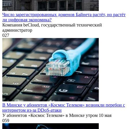
Число зарегистрированных доменов Байнета растёт, но растёт
ли цифровая экономика?
Компания beCloud, государственный технический
администратор
0
27
В Минске у абонентов «Космос Телеком» возникли перебои с
интернетом из-за DDoS-атаки
У абонентов «Космос Телеком» в Минске утром 10 мая
0
59