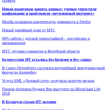
гаджета
Новая квантовая защита данных: ученые упростили
шифрование и приблизили «неуязвимый интернет»
Mozilla исправила критическую уязвимость в Firefox
Новый тарифный план от МТС
90% сайтов с детской порнографией – российские и
американские
МТС улучшил покрытие в Витебской области
Белорусские ИТ остались без брэндов и без «лица»
В Санкт-Петербурге состоялся крупнейший международный
форум по блокчейну
Услуга SML «Деловой сети» получила золотую медаль
Пророк биткоина Роджер Вер выступит на Blockchain Life
2018
В Беларуси создан ИТ-холдинг