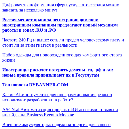
Цифровая трансформация сферы услуг: что сегодня можно
заказать за несколько минут
Россия меняет правила регистрации доменов:
иностранным компаниям предлагают новый механизм
работы в зонах .RU и .РФ
Частота 240 Гц и выше: есть ли предел человеческому глазу и
стоит ли за этим гнаться в реальности
Набор одежды для новорожденного для комфортного старта
жизни
Иностранцы рискуют потерять домены .ru, .рф и .su:
новые правила привязывают их к Госуслугам
Топ новости BYBANNER.COM
Какие AI-инструменты для программирования реально
используют разработчики в работе?
ASCN.ai Автоматизация продаж с ИИ агентами: отзывы и
инсайды на Business Event в Москве
Внешние аккумуляторы: надежная энергия для вашего