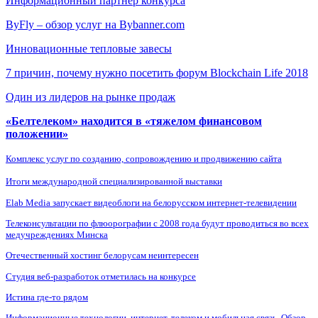
Информационный партнер конкурса
ByFly – обзор услуг на Bybanner.com
Инновационные тепловые завесы
7 причин, почему нужно посетить форум Blockchain Life 2018
Один из лидеров на рынке продаж
«Белтелеком» находится в «тяжелом финансовом
положении»
Комплекс услуг по созданию, сопровождению и продвижению сайта
Итоги международной специализированной выставки
Elab Media запускает видеоблоги на белорусском интернет-телевидении
Телеконсультации по флюорографии с 2008 года будут проводиться во всех
медучреждениях Минска
Отечественный хостинг белорусам неинтересен
Студия веб-разработок отметилась на конкурсе
Истина где-то рядом
Информационные технологии, интернет, телеком и мобильная связь. Обзор