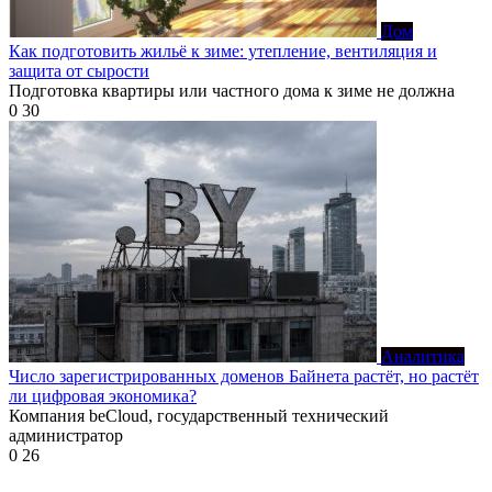
Дом
Как подготовить жильё к зиме: утепление, вентиляция и
защита от сырости
Подготовка квартиры или частного дома к зиме не должна
0
30
Аналитика
Число зарегистрированных доменов Байнета растёт, но растёт
ли цифровая экономика?
Компания beCloud, государственный технический
администратор
0
26