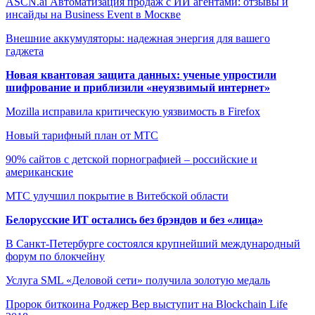
ASCN.ai Автоматизация продаж с ИИ агентами: отзывы и
инсайды на Business Event в Москве
Внешние аккумуляторы: надежная энергия для вашего
гаджета
Новая квантовая защита данных: ученые упростили
шифрование и приблизили «неуязвимый интернет»
Mozilla исправила критическую уязвимость в Firefox
Новый тарифный план от МТС
90% сайтов с детской порнографией – российские и
американские
МТС улучшил покрытие в Витебской области
Белорусские ИТ остались без брэндов и без «лица»
В Санкт-Петербурге состоялся крупнейший международный
форум по блокчейну
Услуга SML «Деловой сети» получила золотую медаль
Пророк биткоина Роджер Вер выступит на Blockchain Life