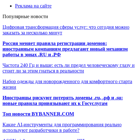
Реклама на сайте
Популярные новости
Цифровая трансформация сферы услуг: что сегодня можно
заказать за несколько минут
Россия меняет правила регистрации доменов:
иностранным компаниям предлагают новый механизм
работы в зонах .RU и .РФ
Частота 240 Гц и выше: есть ли предел человеческому глазу и
стоит ли за этим гнаться в реальности
Набор одежды для новорожденного для комфортного старта
жизни
Иностранцы рискуют потерять домены .ru, .рф и .su:
новые правила привязывают их к Госуслугам
Топ новости BYBANNER.COM
Какие AI-инструменты для программирования реально
используют разработчики в работе?