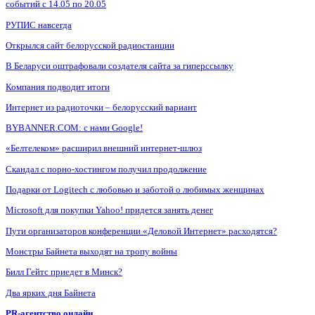
событий с 14.05 по 20.05
РУПИС навсегда
Открылся сайт белорусской радиостанции
В Беларуси оштрафовали создателя сайта за гиперссылку
Компания подводит итоги
Интернет из радиоточки – белорусский вариант
BYBANNER.COM: c нами Google!
«Белтелеком» расширил внешний интернет-шлюз
Скандал с порно-хостингом получил продолжение
Подарки от Logitech с любовью и заботой о любимых женщинах
Microsoft для покупки Yahoo! придется занять денег
Пути организаторов конференции «Деловой Интернет» расходятся?
Монстры Байнета выходят на тропу войны
Билл Гейтс приедет в Минск?
Два ярких дня Байнета
PR-агентство онлайн