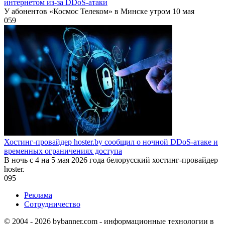
интернетом из-за DDoS-атаки
У абонентов «Космос Телеком» в Минске утром 10 мая
0
59
Хостинг-провайдер hoster.by сообщил о ночной DDoS-атаке и
временных ограничениях доступа
В ночь с 4 на 5 мая 2026 года белорусский хостинг-провайдер
hoster.
0
95
Реклама
Сотрудничество
© 2004 - 2026 bybanner.com - информационные технологии в